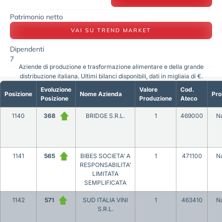
Patrimonio netto
VAI SU TREND MARKET
Dipendenti
7
Aziende di produzione e trasformazione alimentare e della grande
distribuzione italiana. Ultimi bilanci disponibili, dati in migliaia di €.
Evoluzione
Valore
Cod.
Posizione
Nome Azienda
Pro
Posizione
Produzione
Ateco
1140
368
BRIDGE S.R.L.
1
469000
Na
1141
565
BIBES SOCIETA’ A
1
471100
Na
RESPONSABILITA’
LIMITATA
SEMPLIFICATA
1142
571
SUD ITALIA VINI
1
463410
Na
S.R.L.