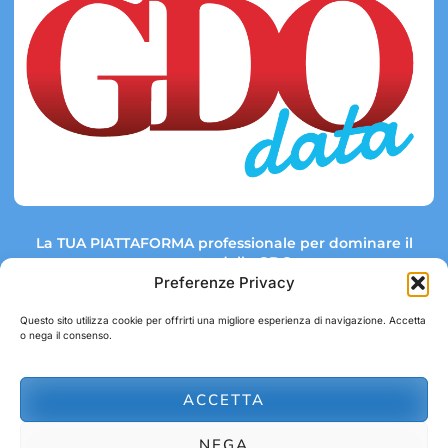
La TUA PIATTAFORMA professionale per dominare il
mercato della GDO.
Preferenze Privacy
Questo sito utilizza cookie per offrirti una migliore esperienza di navigazione. Accetta
o nega il consenso.
Link rapidi:
Contatti:
Tel: +39 051 082 8798
Mappa GDO
Trend Market
E-mail:
ACCETTA
abbonamenti@gdodata.it
Report GDO
NEGA