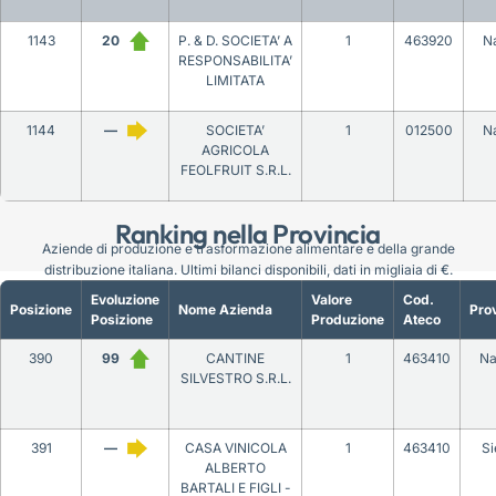
1143
20
P. & D. SOCIETA’ A
1
463920
Na
RESPONSABILITA’
LIMITATA
1144
—
SOCIETA’
1
012500
Na
AGRICOLA
FEOLFRUIT S.R.L.
Ranking nella Provincia
Aziende di produzione e trasformazione alimentare e della grande
distribuzione italiana. Ultimi bilanci disponibili, dati in migliaia di €.
Evoluzione
Valore
Cod.
Posizione
Nome Azienda
Prov
Posizione
Produzione
Ateco
390
99
CANTINE
1
463410
Na
SILVESTRO S.R.L.
391
—
CASA VINICOLA
1
463410
Si
ALBERTO
BARTALI E FIGLI -