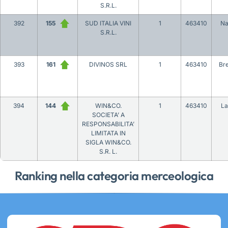
S.R.L.
392
155
SUD ITALIA VINI
1
463410
Na
S.R.L.
393
161
DIVINOS SRL
1
463410
Bre
394
144
WIN&CO.
1
463410
La
SOCIETA’ A
RESPONSABILITA’
LIMITATA IN
SIGLA WIN&CO.
S.R. L.
Ranking nella categoria merceologica