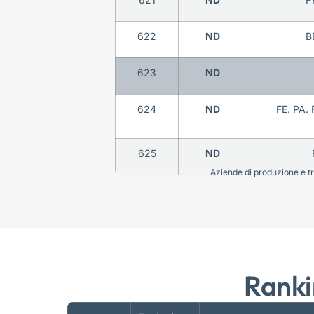
622
ND
B
623
ND
624
ND
FE. PA.
625
ND
Aziende di produzione e tra
Ranki