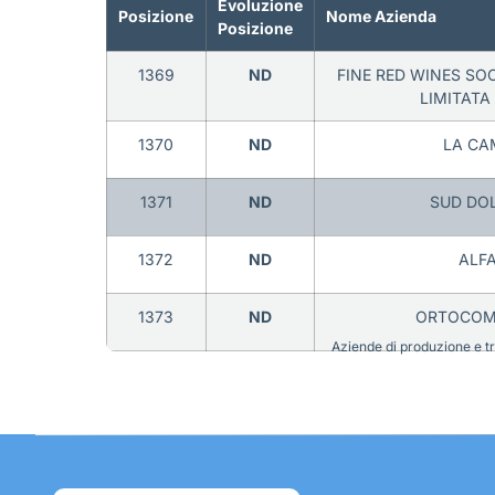
Evoluzione
Posizione
Nome Azienda
Posizione
1369
ND
FINE RED WINES SOC
LIMITATA
1370
ND
LA CAM
1371
ND
SUD DOL
1372
ND
ALFA
1373
ND
ORTOCOM 
Aziende di produzione e tra