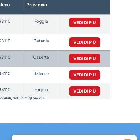
Ateco
Provincia
63110
Foggia
VEDI DI PIÙ
63110
Catania
VEDI DI PIÙ
63110
Caserta
VEDI DI PIÙ
63110
Salerno
VEDI DI PIÙ
63110
Foggia
VEDI DI PIÙ
bili, dati in migliaia di €.