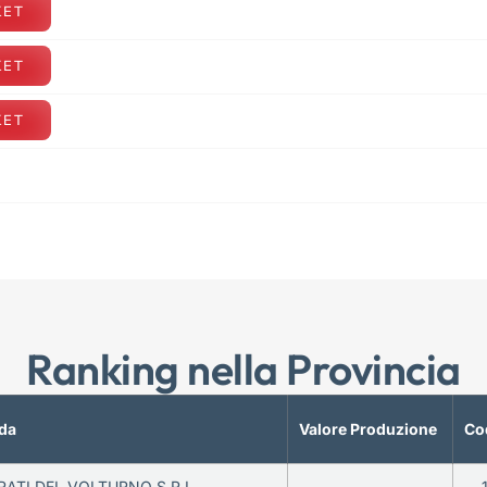
KET
KET
KET
Ranking nella Provincia
da
Valore Produzione
Co
RATI DEL VOLTURNO S.R.L.
—