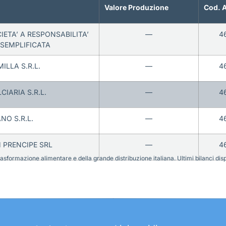
Valore Produzione
Cod. 
IETA’ A RESPONSABILITA’
—
4
 SEMPLIFICATA
ILLA S.R.L.
—
4
CIARIA S.R.L.
—
4
NO S.R.L.
—
4
PRENCIPE SRL
—
4
sformazione alimentare e della grande distribuzione italiana. Ultimi bilanci disponi