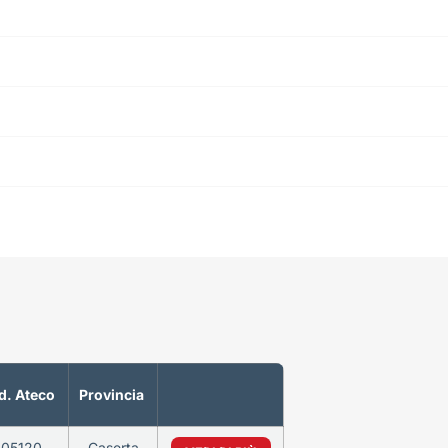
d. Ateco
Provincia
105120
Caserta