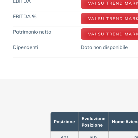
EBITDA
VAI SU TREND MAR
EBITDA %
VAI SU TREND MAR
Patrimonio netto
VAI SU TREND MAR
Dipendenti
Dato non disponibile
Evoluzione
Posizione
Nome Azien
Posizione
621
ND
P