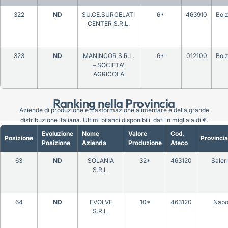
322
ND
SU.CE.SURGELATI
6*
463910
Bol
CENTER S.R.L.
323
ND
MANINCOR S.R.L.
6*
012100
Bol
– SOCIETA’
AGRICOLA
Ranking nella Provincia
Aziende di produzione e trasformazione alimentare e della grande
distribuzione italiana. Ultimi bilanci disponibili, dati in migliaia di €.
Evoluzione
Nome
Valore
Cod.
Posizione
Provincia
Posizione
Azienda
Produzione
Ateco
63
ND
SOLANIA
32*
463120
Saler
S.R.L.
64
ND
EVOLVE
10*
463120
Napo
S.R.L.