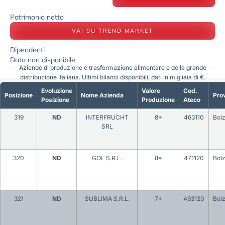
Patrimonio netto
VAI SU TREND MARKET
Dipendenti
Dato non disponibile
Aziende di produzione e trasformazione alimentare e della grande
distribuzione italiana. Ultimi bilanci disponibili, dati in migliaia di €.
Evoluzione
Valore
Cod.
Posizione
Nome Azienda
Prov
Posizione
Produzione
Ateco
319
ND
INTERFRUCHT
8*
463110
Bol
SRL
320
ND
GOL S.R.L.
8*
471120
Bol
321
ND
SUBLIMA S.R.L.
7*
463120
Bol