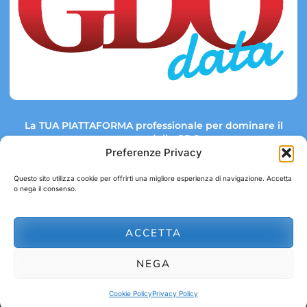
La TUA PIATTAFORMA professionale per dominare il
mercato della GDO.
Preferenze Privacy
Questo sito utilizza cookie per offrirti una migliore esperienza di navigazione. Accetta
o nega il consenso.
Link rapidi:
Contatti:
Tel: +39 051 082 8798
Mappa GDO
Trend Market
E-mail:
ACCETTA
abbonamenti@gdodata.it
Report GDO
NEGA
Privacy Policy
Cookie Policy
Cookie Policy
Privacy Policy
© 2026 GDOData.it - PR Italia Edizioni srl - P.Iva: 03044390353