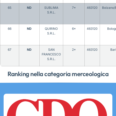
65
ND
SUBLIMA
7*
463120
Bolzano/
S.R.L.
66
ND
QUIRINO
6*
463120
Bolog
S.R.L.
67
ND
SAN
2*
463120
Bar
FRANCESCO
S.R.L.
Ranking nella categoria merceologica