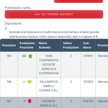
Patrimonio netto
VAI SU TREND MARKET
Dipendenti
2
Aziende di produzione e trasformazione alimentare e della grande
distribuzione italiana. Ultimi bilanci disponibili, dati in migliaia di €.
Evoluzione
Nome
Valore
Cod.
Posizione
Provinc
Posizione
Azienda
Produzione
Ateco
165
22
VIVAI
2
011910
Manto
COOPERATIVI
SOCIETA’
AGRICOLA
COOPERATIVA
166
—
SALUMIFICIO
2
101300
Manto
BARILLI
CESARE S.R.L.
167
-1
SOCIETA’
2
014700
Manto
AGRICOLA S.