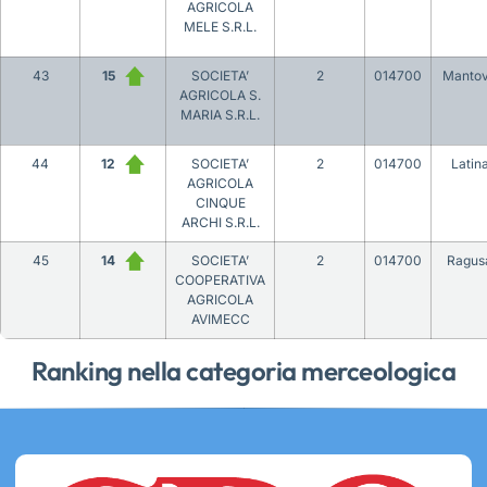
AGRICOLA
MELE S.R.L.
43
15
SOCIETA’
2
014700
Manto
AGRICOLA S.
MARIA S.R.L.
44
12
SOCIETA’
2
014700
Latin
AGRICOLA
CINQUE
ARCHI S.R.L.
45
14
SOCIETA’
2
014700
Ragus
COOPERATIVA
AGRICOLA
AVIMECC
Ranking nella categoria merceologica