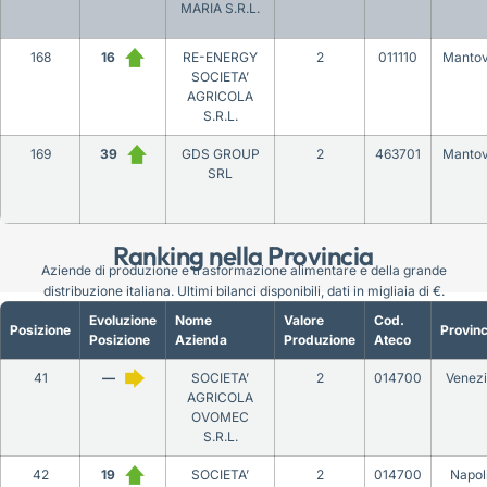
MARIA S.R.L.
168
16
RE-ENERGY
2
011110
Manto
SOCIETA’
AGRICOLA
S.R.L.
169
39
GDS GROUP
2
463701
Manto
SRL
Ranking nella Provincia
Aziende di produzione e trasformazione alimentare e della grande
distribuzione italiana. Ultimi bilanci disponibili, dati in migliaia di €.
Evoluzione
Nome
Valore
Cod.
Posizione
Provinc
Posizione
Azienda
Produzione
Ateco
41
—
SOCIETA’
2
014700
Venez
AGRICOLA
OVOMEC
S.R.L.
42
19
SOCIETA’
2
014700
Napol