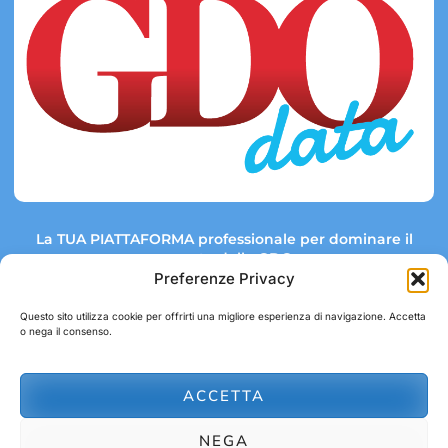
La TUA PIATTAFORMA professionale per dominare il
mercato della GDO.
Preferenze Privacy
Questo sito utilizza cookie per offrirti una migliore esperienza di navigazione. Accetta
o nega il consenso.
Link rapidi:
Contatti:
Tel: +39 051 082 8798
Mappa GDO
Trend Market
E-mail:
ACCETTA
abbonamenti@gdodata.it
Report GDO
NEGA