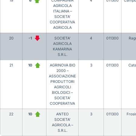
19
6
COMPAGNIA
4
011300
Campo
AGRICOLA
ITALIANA –
SOCIETA’
COOPERATIVA
AGRICOLA
20
-1
SOCIETA’
4
011300
Rag
AGRICOLA
KAMARINA
S.R.L.
21
10
AGRINOVA BIO
3
011300
Cat
2000 –
ASSOCIAZIONE
PRODUTTORI
AGRICOLI
BIOLOGICI –
SOCIETA’
COOPERATIVA
22
10
ANTEO
3
011300
Fros
SOCIETA’
AGRICOLA –
S.R.L.