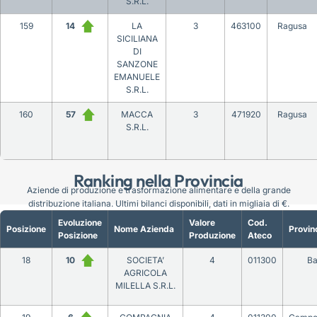
S.R.L.
159
14
LA
3
463100
Ragusa
SICILIANA
DI
SANZONE
EMANUELE
S.R.L.
160
57
MACCA
3
471920
Ragusa
S.R.L.
Ranking nella Provincia
Aziende di produzione e trasformazione alimentare e della grande
distribuzione italiana. Ultimi bilanci disponibili, dati in migliaia di €.
Evoluzione
Valore
Cod.
Posizione
Nome Azienda
Provin
Posizione
Produzione
Ateco
18
10
SOCIETA’
4
011300
Ba
AGRICOLA
MILELLA S.R.L.