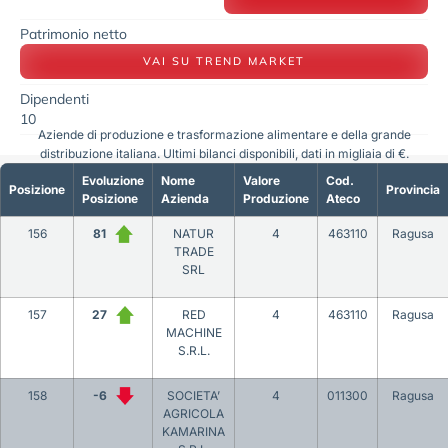
Patrimonio netto
VAI SU TREND MARKET
Dipendenti
10
Aziende di produzione e trasformazione alimentare e della grande
distribuzione italiana. Ultimi bilanci disponibili, dati in migliaia di €.
Evoluzione
Nome
Valore
Cod.
Posizione
Provincia
Posizione
Azienda
Produzione
Ateco
156
81
NATUR
4
463110
Ragusa
TRADE
SRL
157
27
RED
4
463110
Ragusa
MACHINE
S.R.L.
158
-6
SOCIETA’
4
011300
Ragusa
AGRICOLA
KAMARINA