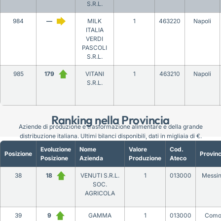
S.R.L.
984
—
MILK
1
463220
Napoli
ITALIA
VERDI
PASCOLI
S.R.L.
985
179
VITANI
1
463210
Napoli
S.R.L.
Ranking nella Provincia
Aziende di produzione e trasformazione alimentare e della grande
distribuzione italiana. Ultimi bilanci disponibili, dati in migliaia di €.
Evoluzione
Nome
Valore
Cod.
Posizione
Provinc
Posizione
Azienda
Produzione
Ateco
38
18
VENUTI S.R.L.
1
013000
Messi
SOC.
AGRICOLA
39
9
GAMMA
1
013000
Com