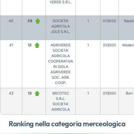
VERDE S.R.L.
40
29
SOCIETA’
1
013000
Napol
AGRICOLA
JOLE S.R.L.
41
12
AGRIVERDE
1
013000
Moden
SOCIETA’
AGRICOLA
COOPERATIVA
IN SIGLA
AGRIVERDE
SOC. AGR.
COOP.
42
13
MICOTEC
1
013000
Bari
S.R.L.
SOCIETA’
AGRICOLA
Ranking nella categoria merceologica