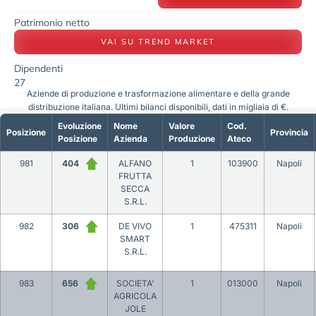
Patrimonio netto
VAI SU TREND MARKET
Dipendenti
27
Aziende di produzione e trasformazione alimentare e della grande
distribuzione italiana. Ultimi bilanci disponibili, dati in migliaia di €.
Evoluzione
Nome
Valore
Cod.
Posizione
Provincia
Posizione
Azienda
Produzione
Ateco
981
404
ALFANO
1
103900
Napoli
FRUTTA
SECCA
S.R.L.
982
306
DE VIVO
1
475311
Napoli
SMART
S.R.L.
983
656
SOCIETA’
1
013000
Napoli
AGRICOLA
JOLE