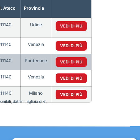
. Ateco
Provincia
11140
Udine
VEDI DI PIÙ
11140
Venezia
VEDI DI PIÙ
11140
Pordenone
VEDI DI PIÙ
11140
Venezia
VEDI DI PIÙ
11140
Milano
VEDI DI PIÙ
bili, dati in migliaia di €.