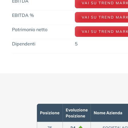
EBITDA
VAI SU TREND MAR
EBITDA %
VAI SU TREND MAR
Patrimonio netto
VAI SU TREND MAR
Dipendenti
5
Evoluzione
Posizione
Nome Azienda
Posizione
75
24
SOCIETA’ AG