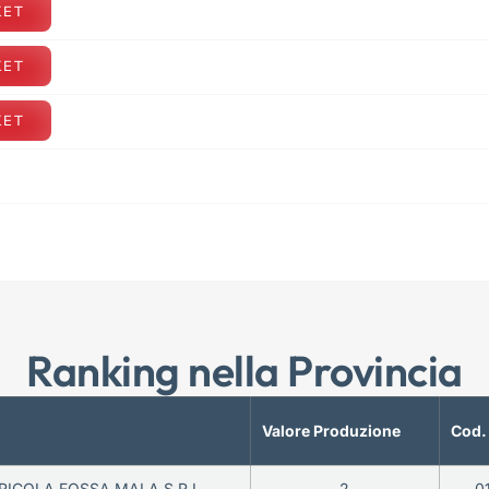
KET
KET
KET
Ranking nella Provincia
Valore Produzione
Cod.
RICOLA FOSSA MALA S.R.L.
2
0