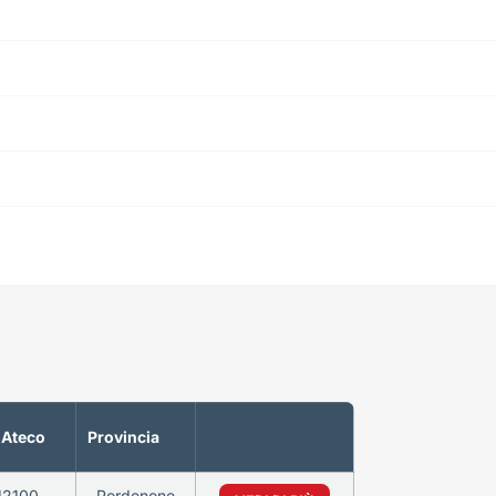
 Ateco
Provincia
12100
Pordenone