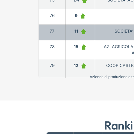
76
9
77
11
SOCIETA’
78
15
AZ. AGRICOLA
A
79
12
COOP CASTIO
Aziende di produzione e tra
Ranki