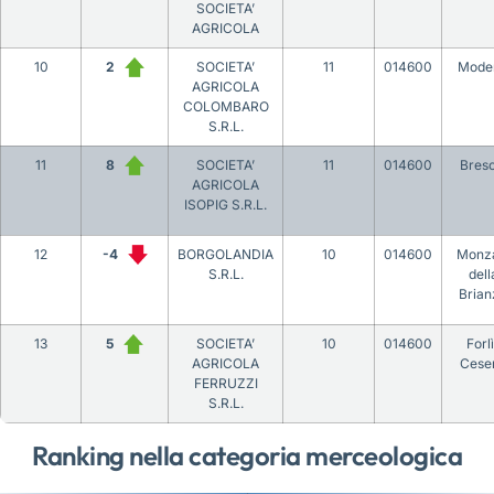
SOCIETA’
AGRICOLA
10
2
SOCIETA’
11
014600
Mode
AGRICOLA
COLOMBARO
S.R.L.
11
8
SOCIETA’
11
014600
Bresc
AGRICOLA
ISOPIG S.R.L.
12
-4
BORGOLANDIA
10
014600
Monz
S.R.L.
dell
Brian
13
5
SOCIETA’
10
014600
Forl
AGRICOLA
Cese
FERRUZZI
S.R.L.
Ranking nella categoria merceologica