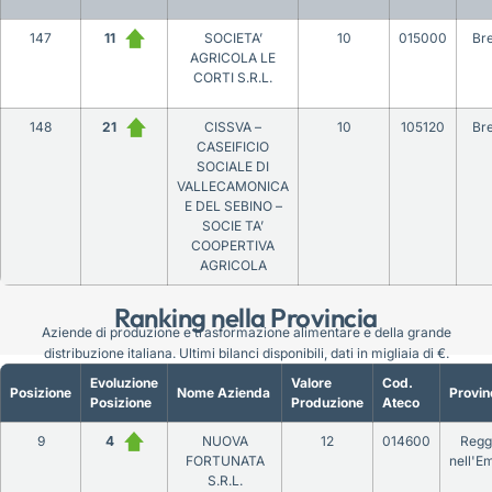
147
11
SOCIETA’
10
015000
Bre
AGRICOLA LE
CORTI S.R.L.
148
21
CISSVA –
10
105120
Bre
CASEIFICIO
SOCIALE DI
VALLECAMONICA
E DEL SEBINO –
SOCIE TA’
COOPERTIVA
AGRICOLA
Ranking nella Provincia
Aziende di produzione e trasformazione alimentare e della grande
distribuzione italiana. Ultimi bilanci disponibili, dati in migliaia di €.
Evoluzione
Valore
Cod.
Posizione
Nome Azienda
Provin
Posizione
Produzione
Ateco
9
4
NUOVA
12
014600
Regg
FORTUNATA
nell'Em
S.R.L.