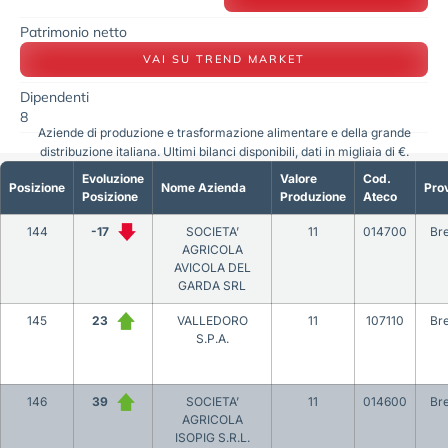
Patrimonio netto
VAI SU TREND MARKET
Dipendenti
8
Aziende di produzione e trasformazione alimentare e della grande
distribuzione italiana. Ultimi bilanci disponibili, dati in migliaia di €.
Evoluzione
Valore
Cod.
Posizione
Nome Azienda
Prov
Posizione
Produzione
Ateco
144
-17
SOCIETA’
11
014700
Bre
AGRICOLA
AVICOLA DEL
GARDA SRL
145
23
VALLEDORO
11
107110
Bre
S.P.A.
146
39
SOCIETA’
11
014600
Bre
AGRICOLA
ISOPIG S.R.L.