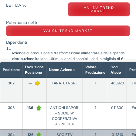
EBITDA %
VAI SU TREND
MARKET
Patrimonio netto
VAI SU TREND MARKET
Dipendenti
11
Aziende di produzione e trasformazione alimentare e della grande
distribuzione italiana. Ultimi bilanci disponibili, dati in migliaia di €.
Evoluzione
Valore
Cod.
Posizione
Nome Azienda
Pro
Posizione
Produzione
Ateco
302
—
TARATETA SRL
1
463920
Fo
303
136
ANTICHI SAPORI
1
011300
Fo
– SOCIETA’
COOPERATIVA
AGRICOLA
304
125
SOCIETA’
1
011310
Fo