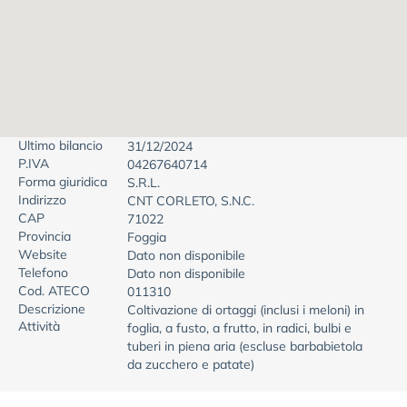
Ultimo bilancio
31/12/2024
P.IVA
04267640714
Forma giuridica
S.R.L.
Indirizzo
CNT CORLETO, S.N.C.
CAP
71022
Provincia
Foggia
Website
Dato non disponibile
Telefono
Dato non disponibile
Cod. ATECO
011310
Descrizione
Coltivazione di ortaggi (inclusi i meloni) in
Attività
foglia, a fusto, a frutto, in radici, bulbi e
tuberi in piena aria (escluse barbabietola
da zucchero e patate)