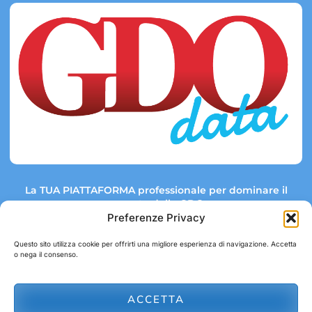
La TUA PIATTAFORMA professionale per dominare il
mercato della GDO.
Preferenze Privacy
Questo sito utilizza cookie per offrirti una migliore esperienza di navigazione. Accetta
o nega il consenso.
Link rapidi:
Contatti:
Tel: +39 051 082 8798
Mappa GDO
Trend Market
E-mail:
ACCETTA
abbonamenti@gdodata.it
Report GDO