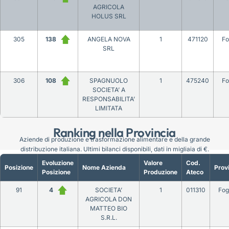
AGRICOLA
HOLUS SRL
305
138
ANGELA NOVA
1
471120
Fo
SRL
306
108
SPAGNUOLO
1
475240
Fo
SOCIETA’ A
RESPONSABILITA’
LIMITATA
Ranking nella Provincia
Aziende di produzione e trasformazione alimentare e della grande
distribuzione italiana. Ultimi bilanci disponibili, dati in migliaia di €.
Evoluzione
Valore
Cod.
Posizione
Nome Azienda
Prov
Posizione
Produzione
Ateco
91
4
SOCIETA’
1
011310
Fog
AGRICOLA DON
MATTEO BIO
S.R.L.