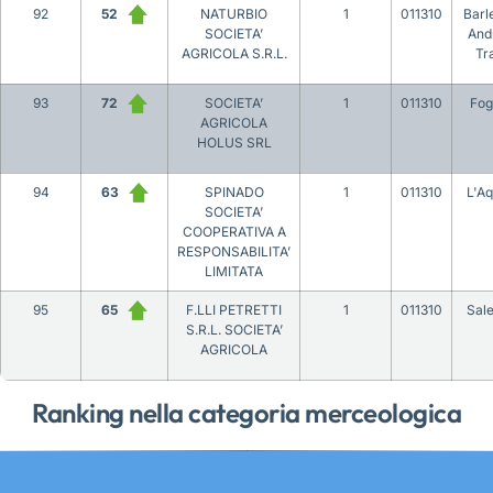
92
52
NATURBIO
1
011310
Barl
SOCIETA’
And
AGRICOLA S.R.L.
Tr
93
72
SOCIETA’
1
011310
Fog
AGRICOLA
HOLUS SRL
94
63
SPINADO
1
011310
L'Aq
SOCIETA’
COOPERATIVA A
RESPONSABILITA’
LIMITATA
95
65
F.LLI PETRETTI
1
011310
Sal
S.R.L. SOCIETA’
AGRICOLA
Ranking nella categoria merceologica