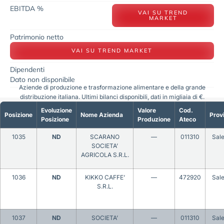
EBITDA %
VAI SU TREND
MARKET
Patrimonio netto
VAI SU TREND MARKET
Dipendenti
Dato non disponibile
Aziende di produzione e trasformazione alimentare e della grande
distribuzione italiana. Ultimi bilanci disponibili, dati in migliaia di €.
Evoluzione
Valore
Cod.
Posizione
Nome Azienda
Prov
Posizione
Produzione
Ateco
1035
ND
SCARANO
—
011310
Sal
SOCIETA’
AGRICOLA S.R.L.
1036
ND
KIKKO CAFFE’
—
472920
Sal
S.R.L.
1037
ND
SOCIETA’
—
011310
Sal