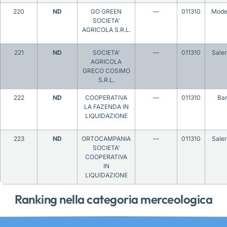
220
ND
GO GREEN
—
011310
Mode
SOCIETA’
AGRICOLA S.R.L.
221
ND
SOCIETA’
—
011310
Sale
AGRICOLA
GRECO COSIMO
S.R.L.
222
ND
COOPERATIVA
—
011310
Bar
LA FAZENDA IN
LIQUIDAZIONE
223
ND
ORTOCAMPANIA
—
011310
Sale
SOCIETA’
COOPERATIVA
IN
LIQUIDAZIONE
Ranking nella categoria merceologica