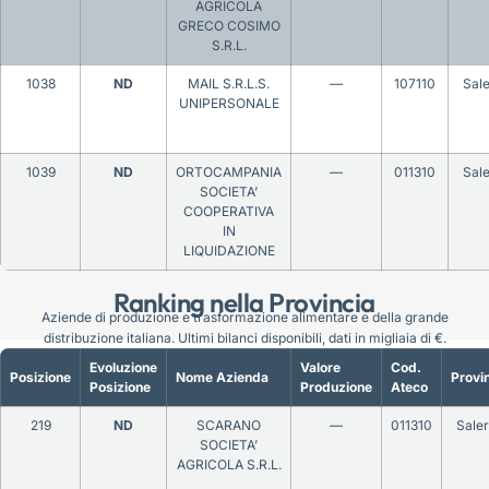
AGRICOLA
GRECO COSIMO
S.R.L.
1038
ND
MAIL S.R.L.S.
—
107110
Sal
UNIPERSONALE
1039
ND
ORTOCAMPANIA
—
011310
Sal
SOCIETA’
COOPERATIVA
IN
LIQUIDAZIONE
Ranking nella Provincia
Aziende di produzione e trasformazione alimentare e della grande
distribuzione italiana. Ultimi bilanci disponibili, dati in migliaia di €.
Evoluzione
Valore
Cod.
Posizione
Nome Azienda
Provi
Posizione
Produzione
Ateco
219
ND
SCARANO
—
011310
Sale
SOCIETA’
AGRICOLA S.R.L.