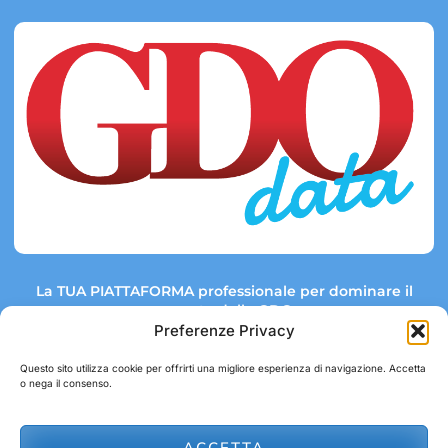
La TUA PIATTAFORMA professionale per dominare il
mercato della GDO.
Preferenze Privacy
Questo sito utilizza cookie per offrirti una migliore esperienza di navigazione. Accetta
o nega il consenso.
Link rapidi:
Contatti:
Tel: +39 051 082 8798
Mappa GDO
Trend Market
E-mail:
ACCETTA