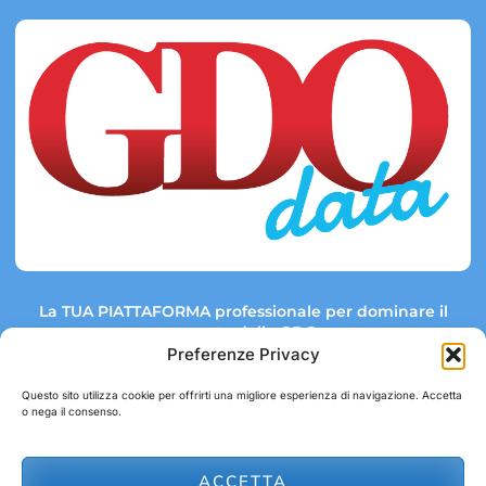
La TUA PIATTAFORMA professionale per dominare il
mercato della GDO.
Preferenze Privacy
Questo sito utilizza cookie per offrirti una migliore esperienza di navigazione. Accetta
o nega il consenso.
Link rapidi:
Contatti:
Tel: +39 051 082 8798
Mappa GDO
Trend Market
E-mail:
ACCETTA