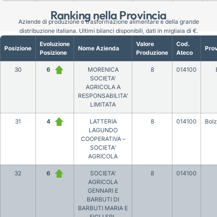
Ranking nella Provincia
Aziende di produzione e trasformazione alimentare e della grande
distribuzione italiana. Ultimi bilanci disponibili, dati in migliaia di €.
Evoluzione
Valore
Cod.
Posizione
Nome Azienda
Prov
Posizione
Produzione
Ateco
30
6
MORENICA
8
014100
SOCIETA’
AGRICOLA A
RESPONSABILITA’
LIMITATA
31
4
LATTERIA
8
014100
Bol
LAGUNDO
COOPERATIVA –
SOCIETA’
AGRICOLA
32
6
SOCIETA’
8
014100
AGRICOLA
GENNARI E
BARBUTI DI
BARBUTI MARIA E
FIGLI SRL