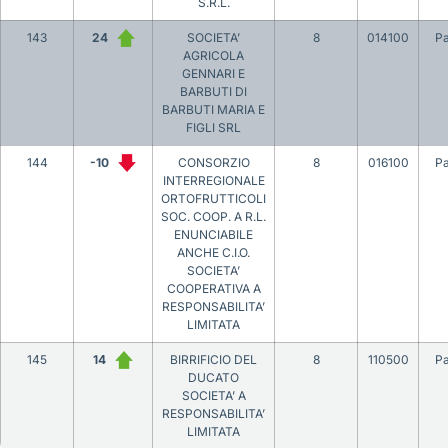
S.R.L.
143
24
SOCIETA’
8
014100
P
AGRICOLA
GENNARI E
BARBUTI DI
BARBUTI MARIA E
FIGLI SRL
144
-10
CONSORZIO
8
016100
P
INTERREGIONALE
ORTOFRUTTICOLI
SOC. COOP. A R.L.
ENUNCIABILE
ANCHE C.I.O.
SOCIETA’
COOPERATIVA A
RESPONSABILITA’
LIMITATA
145
14
BIRRIFICIO DEL
8
110500
P
DUCATO
SOCIETA’ A
RESPONSABILITA’
LIMITATA