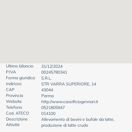
Ultimo bilancio
31/12/2024
P.IVA
00245780341
Forma giuridica
S.R.L.
Indirizzo
STR VARRA SUPERIORE, 14
CAP
43044
Provincia
Parma
Website
http://www.caseificiogennari.it
Telefono
0521805947
Cod. ATECO
014100
Descrizione
Allevamento di bovini e bufale da latte,
Attività
produzione di latte crudo