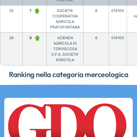
33
7
SOCIETA’
8
014100
COOPERATIVA
ne
AGRICOLA
PRATOFONTANA
34
8
AZIENDA
8
014100
AGRICOLA DI
TORVISCOSA
S.P.A. SOCIETA’
AGRICOLA
Ranking nella categoria merceologica