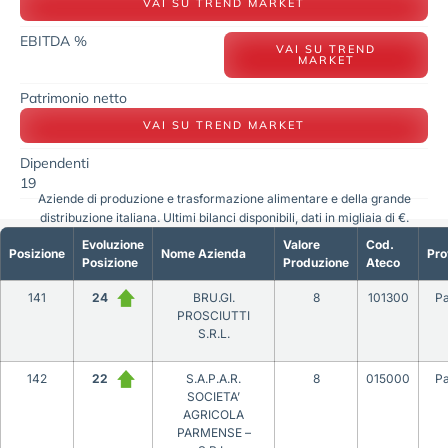
VAI SU TREND MARKET
EBITDA %
VAI SU TREND
MARKET
Patrimonio netto
VAI SU TREND MARKET
Dipendenti
19
Aziende di produzione e trasformazione alimentare e della grande
distribuzione italiana. Ultimi bilanci disponibili, dati in migliaia di €.
Evoluzione
Valore
Cod.
Posizione
Nome Azienda
Pro
Posizione
Produzione
Ateco
141
24
BRU.GI.
8
101300
P
PROSCIUTTI
S.R.L.
142
22
S.A.P.A.R.
8
015000
P
SOCIETA’
AGRICOLA
PARMENSE –