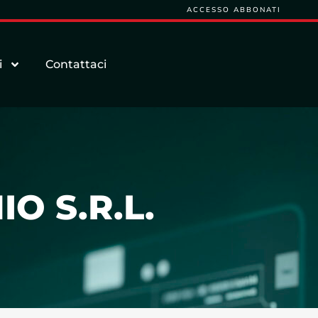
ACCESSO ABBONATI
i
Contattaci
O S.R.L.