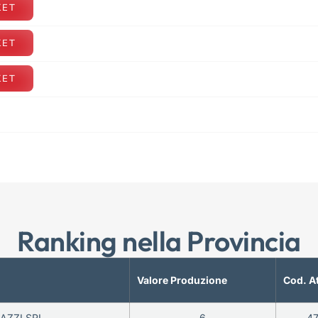
KET
KET
KET
Ranking nella Provincia
Valore Produzione
Cod. A
AZZI SRL
6
47