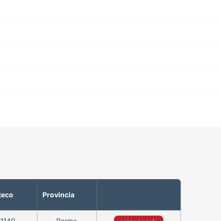
teco
Provincia
1140
Parma