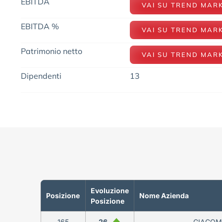
EBITDA
VAI SU TREND MAR
EBITDA %
VAI SU TREND MAR
Patrimonio netto
VAI SU TREND MAR
Dipendenti
13
Evoluzione
Posizione
Nome Azienda
Posizione
165
26
GIACOM