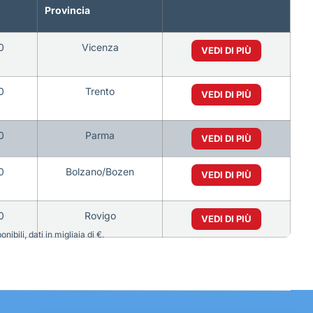
Provincia
0
Vicenza
VEDI DI PIÙ
0
Trento
VEDI DI PIÙ
0
Parma
VEDI DI PIÙ
0
Bolzano/Bozen
VEDI DI PIÙ
0
Rovigo
VEDI DI PIÙ
bili, dati in migliaia di €.