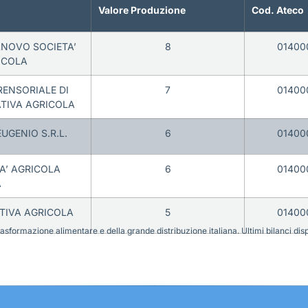
Valore Produzione
Cod. Ateco
LNOVO SOCIETA’
8
01400
ICOLA
RENSORIALE DI
7
01400
ATIVA AGRICOLA
UGENIO S.R.L.
6
01400
TA’ AGRICOLA
6
01400
A
TIVA AGRICOLA
5
01400
sformazione alimentare e della grande distribuzione italiana. Ultimi bilanci disponi