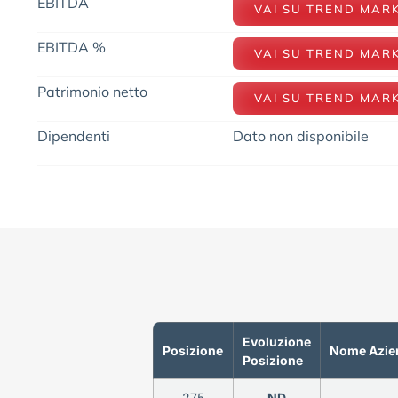
EBITDA
VAI SU TREND MAR
EBITDA %
VAI SU TREND MAR
Patrimonio netto
VAI SU TREND MAR
Dipendenti
Dato non disponibile
Evoluzione
Posizione
Nome Azie
Posizione
275
ND