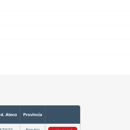
d. Ateco
Provincia
471120
Brindisi