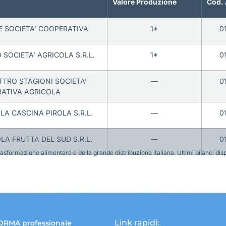
Valore Produzione
Cod. 
 SOCIETA’ COOPERATIVA
1*
0
 SOCIETA’ AGRICOLA S.R.L.
1*
0
TRO STAGIONI SOCIETA’
—
0
ATIVA AGRICOLA
LA CASCINA PIROLA S.R.L.
—
0
LA FRUTTA DEL SUD S.R.L.
—
0
sformazione alimentare e della grande distribuzione italiana. Ultimi bilanci disponi
Link rapidi:
ORMA professionale