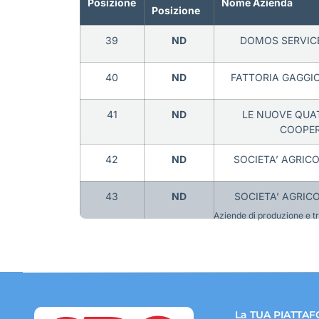
Posizione
Nome Azienda
Posizione
39
ND
DOMOS SERVICE
40
ND
FATTORIA GAGGIO
41
ND
LE NUOVE QUAT
COOPER
42
ND
SOCIETA’ AGRICO
43
ND
SOCIETA’ AGRICO
Aziende di produzione e tra
La TUA PIATTAF