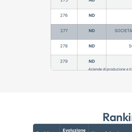
276
ND
277
ND
SOCIETA
278
ND
S
279
ND
Aziende di produzione e tra
Ranki
Evoluzione