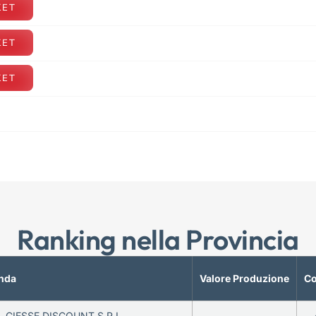
KET
KET
KET
Ranking nella Provincia
nda
Valore Produzione
Co
CIESSE DISCOUNT S.R.L.
—