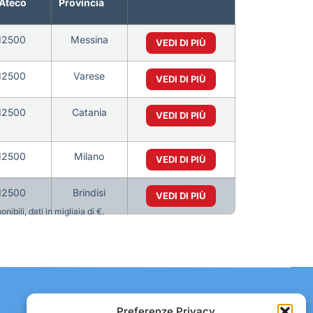
Ateco
Provincia
12500
Messina
VEDI DI PIÙ
12500
Varese
VEDI DI PIÙ
12500
Catania
VEDI DI PIÙ
12500
Milano
VEDI DI PIÙ
12500
Brindisi
VEDI DI PIÙ
bili, dati in migliaia di €.
Contatti:
Preferenze Privacy