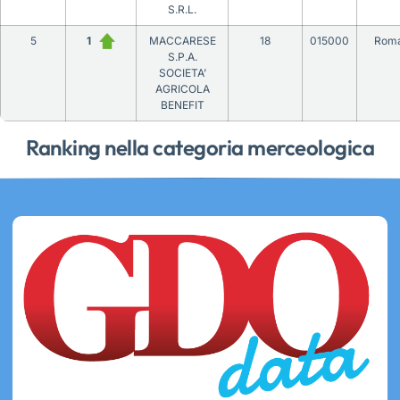
S.R.L.
5
1
MACCARESE
18
015000
Rom
S.P.A.
SOCIETA’
AGRICOLA
BENEFIT
Ranking nella categoria merceologica