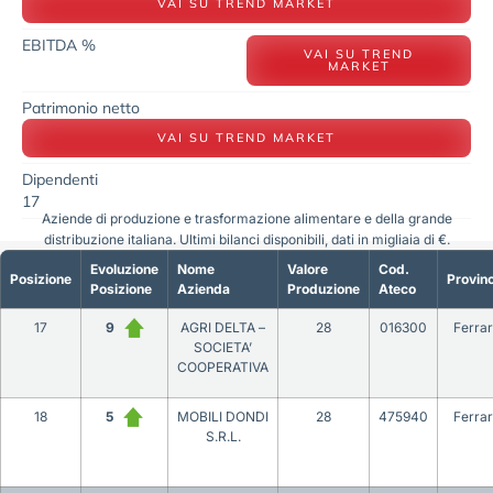
VAI SU TREND MARKET
EBITDA %
VAI SU TREND
MARKET
Patrimonio netto
VAI SU TREND MARKET
Dipendenti
17
Aziende di produzione e trasformazione alimentare e della grande
distribuzione italiana. Ultimi bilanci disponibili, dati in migliaia di €.
Evoluzione
Nome
Valore
Cod.
Posizione
Provinc
Posizione
Azienda
Produzione
Ateco
17
9
AGRI DELTA –
28
016300
Ferra
SOCIETA’
COOPERATIVA
18
5
MOBILI DONDI
28
475940
Ferra
S.R.L.