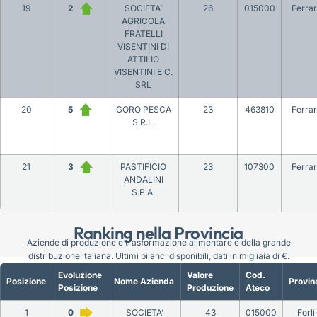
19
2
SOCIETA’
26
015000
Ferra
AGRICOLA
FRATELLI
VISENTINI DI
ATTILIO
VISENTINI E C.
SRL
20
5
GORO PESCA
23
463810
Ferra
S.R.L.
21
3
PASTIFICIO
23
107300
Ferra
ANDALINI
S.P.A.
Ranking nella Provincia
Aziende di produzione e trasformazione alimentare e della grande
distribuzione italiana. Ultimi bilanci disponibili, dati in migliaia di €.
Evoluzione
Valore
Cod.
Posizione
Nome Azienda
Provin
Posizione
Produzione
Ateco
1
0
SOCIETA’
43
015000
Forlì