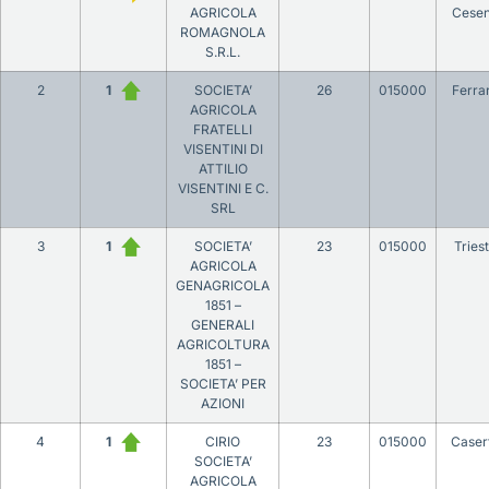
AGRICOLA
Cese
ROMAGNOLA
S.R.L.
2
1
SOCIETA’
26
015000
Ferra
AGRICOLA
FRATELLI
VISENTINI DI
ATTILIO
VISENTINI E C.
SRL
3
1
SOCIETA’
23
015000
Tries
AGRICOLA
GENAGRICOLA
1851 –
GENERALI
AGRICOLTURA
1851 –
SOCIETA’ PER
AZIONI
4
1
CIRIO
23
015000
Caser
SOCIETA’
AGRICOLA