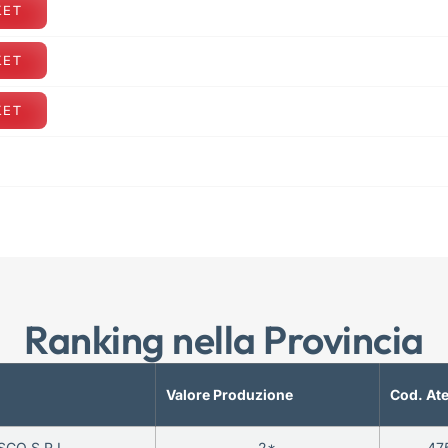
KET
KET
KET
Ranking nella Provincia
Valore Produzione
Cod. At
CO S.R.L.
2*
47