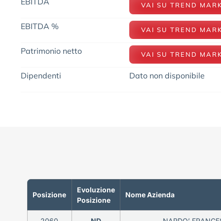
EBITDA
VAI SU TREND MAR
EBITDA %
VAI SU TREND MAR
Patrimonio netto
VAI SU TREND MAR
Dipendenti
Dato non disponibile
Evoluzione
Posizione
Nome Azienda
Posizione
2060
ND
NARDO’ FRANCES