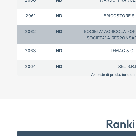
2061
ND
BRICOSTORE SU
2062
ND
SOCIETA’ AGRICOLA FOR
SOCIETA’ A RESPONSABI
2063
ND
TEMAC & C. 
2064
ND
XEL S.R.
Aziende di produzione e tra
Ranki