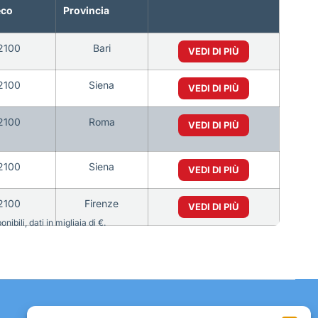
eco
Provincia
2100
Bari
VEDI DI PIÙ
2100
Siena
VEDI DI PIÙ
2100
Roma
VEDI DI PIÙ
2100
Siena
VEDI DI PIÙ
2100
Firenze
VEDI DI PIÙ
bili, dati in migliaia di €.