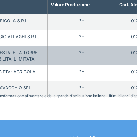
Valore Produzione
Cod. At
RICOLA S.R.L.
2*
01
O AI LAGHI S.R.L.
2*
01
ESTALE LA TORRE
2*
01
LITA’ L IMITATA
CIETA” AGRICOLA
2*
01
LAVACCHIO SRL
2*
01
sformazione alimentare e della grande distribuzione italiana. Ultimi bilanci disponi