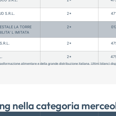
D S.R.L.
2*
47
ESTALE LA TORRE
2*
01
LITA’ L IMITATA
S.R.L.
2*
47
L.
2*
47
sformazione alimentare e della grande distribuzione italiana. Ultimi bilanci disponi
ng nella categoria merceo