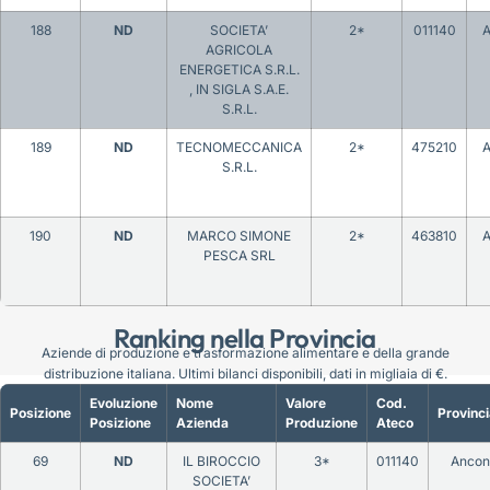
188
ND
SOCIETA’
2*
011140
A
AGRICOLA
ENERGETICA S.R.L.
, IN SIGLA S.A.E.
S.R.L.
189
ND
TECNOMECCANICA
2*
475210
A
S.R.L.
190
ND
MARCO SIMONE
2*
463810
A
PESCA SRL
Ranking nella Provincia
Aziende di produzione e trasformazione alimentare e della grande
distribuzione italiana. Ultimi bilanci disponibili, dati in migliaia di €.
Evoluzione
Nome
Valore
Cod.
Posizione
Provinci
Posizione
Azienda
Produzione
Ateco
69
ND
IL BIROCCIO
3*
011140
Ancon
SOCIETA’