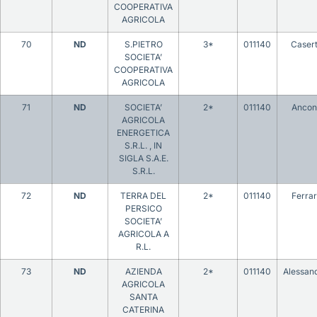
COOPERATIVA
AGRICOLA
70
ND
S.PIETRO
3*
011140
Caser
SOCIETA’
COOPERATIVA
AGRICOLA
71
ND
SOCIETA’
2*
011140
Ancon
AGRICOLA
ENERGETICA
S.R.L. , IN
SIGLA S.A.E.
S.R.L.
72
ND
TERRA DEL
2*
011140
Ferra
PERSICO
SOCIETA’
AGRICOLA A
R.L.
73
ND
AZIENDA
2*
011140
Alessand
AGRICOLA
SANTA
CATERINA