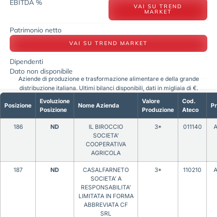
EBITDA %
VAI SU TREND
MARKET
Patrimonio netto
VAI SU TREND MARKET
Dipendenti
Dato non disponibile
Aziende di produzione e trasformazione alimentare e della grande
distribuzione italiana. Ultimi bilanci disponibili, dati in migliaia di €.
Evoluzione
Valore
Cod.
Posizione
Nome Azienda
Pr
Posizione
Produzione
Ateco
186
ND
IL BIROCCIO
3*
011140
A
SOCIETA’
COOPERATIVA
AGRICOLA
187
ND
CASALFARNETO
3*
110210
A
SOCIETA’ A
RESPONSABILITA’
LIMITATA IN FORMA
ABBREVIATA CF
SRL