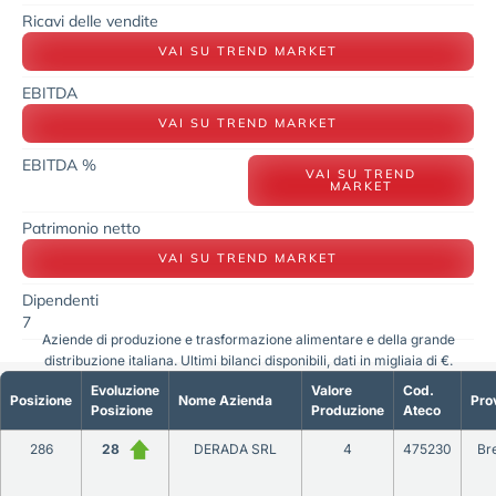
Ricavi delle vendite
VAI SU TREND MARKET
EBITDA
VAI SU TREND MARKET
EBITDA %
VAI SU TREND
MARKET
Patrimonio netto
VAI SU TREND MARKET
Dipendenti
7
Aziende di produzione e trasformazione alimentare e della grande
distribuzione italiana. Ultimi bilanci disponibili, dati in migliaia di €.
Evoluzione
Valore
Cod.
Posizione
Nome Azienda
Pro
Posizione
Produzione
Ateco
286
28
DERADA SRL
4
475230
Br