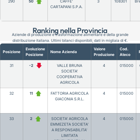
290
50
CAFFE’
3
108301
Br
CARTAPANI S.P.A.
Ranking nella Provincia
Aziende di produzione e trasformazione alimentare e della grande
distribuzione italiana. Ultimi bilanci disponibili, dati in migliaia di €.
Evoluzione
Valore
Cod.
Posizione
Nome Azienda
Posizione
Produzione
Ateco
31
-2
VALLE BRUNA
4
015000
SOCIETA’
COOPERATIVA
AGRICOLA
32
11
FATTORIA AGRICOLA
4
015000
GIACONIA S.R.L.
33
2
SOCIETA’ AGRICOLA
4
015000
EMMEZETA SOCIETA’
A RESPONSABILITA’
LIMITATA