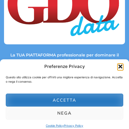
La TUA PIATTAFORMA professionale per dominare il
mercato della GDO.
Preferenze Privacy
Questo sito utilizza cookie per offrirti una migliore esperienza di navigazione. Accetta
o nega il consenso.
Link rapidi:
Contatti:
Tel: +39 051 082 8798
Mappa GDO
Trend Market
E-mail:
ACCETTA
abbonamenti@gdodata.it
Report GDO
NEGA
Privacy Policy
Cookie Policy
Cookie Policy
Privacy Policy
© 2026 GDOData.it - PR Italia Edizioni srl - P.Iva: 03044390353