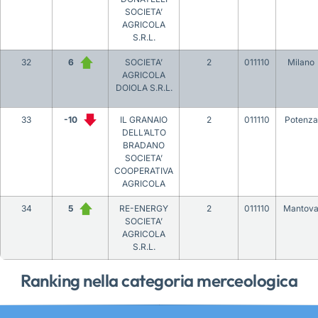
SOCIETA’
AGRICOLA
S.R.L.
32
6
SOCIETA’
2
011110
Milano
AGRICOLA
DOIOLA S.R.L.
33
-10
IL GRANAIO
2
011110
Potenza
DELL’ALTO
BRADANO
SOCIETA’
COOPERATIVA
AGRICOLA
34
5
RE-ENERGY
2
011110
Mantov
SOCIETA’
AGRICOLA
S.R.L.
Ranking nella categoria merceologica