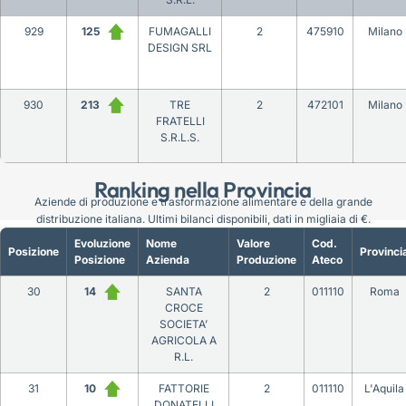
929
125
FUMAGALLI
2
475910
Milano
DESIGN SRL
930
213
TRE
2
472101
Milano
FRATELLI
S.R.L.S.
Ranking nella Provincia
Aziende di produzione e trasformazione alimentare e della grande
distribuzione italiana. Ultimi bilanci disponibili, dati in migliaia di €.
Evoluzione
Nome
Valore
Cod.
Posizione
Provinci
Posizione
Azienda
Produzione
Ateco
30
14
SANTA
2
011110
Roma
CROCE
SOCIETA’
AGRICOLA A
R.L.
31
10
FATTORIE
2
011110
L'Aquila
DONATELLI