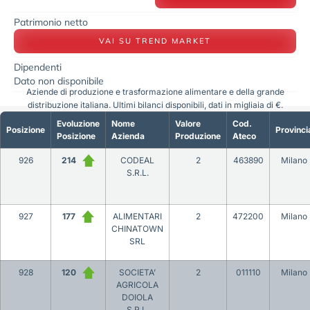
Patrimonio netto
VAI SU TREND MARKET
Dipendenti
Dato non disponibile
Aziende di produzione e trasformazione alimentare e della grande
distribuzione italiana. Ultimi bilanci disponibili, dati in migliaia di €.
Evoluzione
Nome
Valore
Cod.
Posizione
Provinci
Posizione
Azienda
Produzione
Ateco
926
214
CODEAL
2
463890
Milano
S.R.L.
927
177
ALIMENTARI
2
472200
Milano
CHINATOWN
SRL
928
120
SOCIETA’
2
011110
Milano
AGRICOLA
DOIOLA
S.R.L.