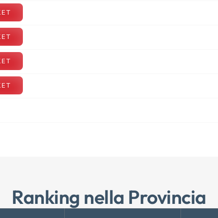
KET
KET
KET
KET
Ranking nella Provincia