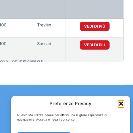
100
Treviso
VEDI DI PIÙ
100
Sassari
VEDI DI PIÙ
bili, dati in migliaia di €.
Contatti:
Preferenze Privacy
Tel: +39 051 082 8798
Questo sito utilizza cookie per offrirti una migliore esperienza di
E-mail:
abbonamenti@gdodata.it
navigazione. Accetta o nega il consenso.