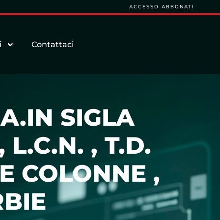
ACCESSO ABBONATI
i
Contattaci
A.IN SIGLA
, L.C.N. , T.D.
LE COLONNE ,
RBIE