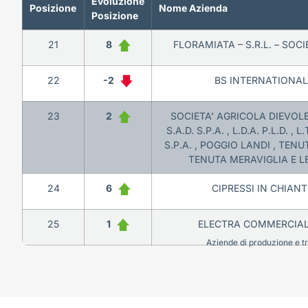
Evoluzione
Posizione
Nome Azienda
Posizione
21
8
FLORAMIATA – S.R.L. – SOC
22
-2
BS INTERNATIONAL 
23
2
SOCIETA’ AGRICOLA DIEVOLE 
S.A.D. S.P.A. , L.D.A. P.L.D. , L.T
S.P.A. , POGGIO LANDI , TEN
TENUTA MERAVIGLIA E LE
24
6
CIPRESSI IN CHIANTI
25
1
ELECTRA COMMERCIALE
Aziende di produzione e tra