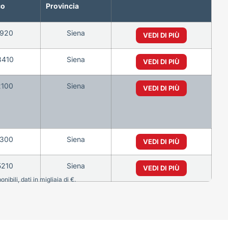
co
Provincia
1920
Siena
VEDI DI PIÙ
3410
Siena
VEDI DI PIÙ
2100
Siena
VEDI DI PIÙ
1300
Siena
VEDI DI PIÙ
5210
Siena
VEDI DI PIÙ
bili, dati in migliaia di €.