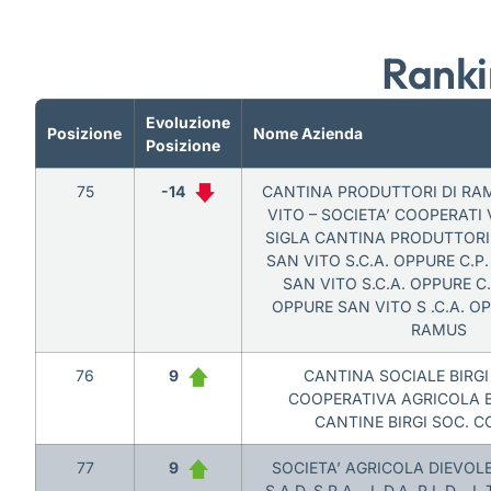
Ranki
Evoluzione
Posizione
Nome Azienda
Posizione
75
-14
CANTINA PRODUTTORI DI RA
VITO – SOCIETA’ COOPERATI 
SIGLA CANTINA PRODUTTORI
SAN VITO S.C.A. OPPURE C.P
SAN VITO S.C.A. OPPURE C.P
OPPURE SAN VITO S .C.A. 
RAMUS
76
9
CANTINA SOCIALE BIRGI 
COOPERATIVA AGRICOLA 
CANTINE BIRGI SOC. C
77
9
SOCIETA’ AGRICOLA DIEVOLE 
S.A.D. S.P.A. , L.D.A. P.L.D. , L.T