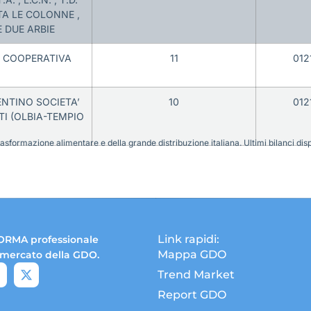
UTA LE COLONNE ,
 DUE ARBIE
 COOPERATIVA
11
012
NTINO SOCIETA’
10
012
I (OLBIA-TEMPIO
sformazione alimentare e della grande distribuzione italiana. Ultimi bilanci disponi
Link rapidi:
ORMA professionale
Mappa GDO
 mercato della GDO.
Trend Market
Report GDO