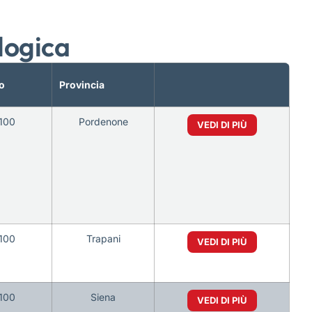
logica
o
Provincia
100
Pordenone
VEDI DI PIÙ
100
Trapani
VEDI DI PIÙ
100
Siena
VEDI DI PIÙ