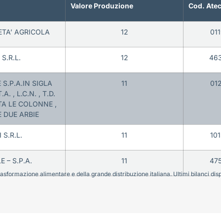
Valore Produzione
Cod. Ate
IETA’ AGRICOLA
12
01
S.R.L.
12
46
S.P.A.IN SIGLA
11
01
.A. , L.C.N. , T.D.
UTA LE COLONNE ,
 DUE ARBIE
 S.R.L.
11
10
 – S.P.A.
11
47
sformazione alimentare e della grande distribuzione italiana. Ultimi bilanci disponi