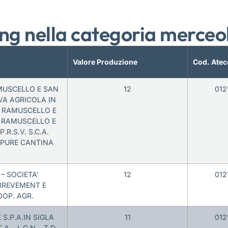
ng nella categoria merceo
Valore Produzione
Cod. Atec
MUSCELLO E SAN
12
012
VA AGRICOLA IN
 RAMUSCELLO E
. RAMUSCELLO E
.R.S.V. S.C.A.
OPPURE CANTINA
– SOCIETA’
12
012
BREVEMENT E
OOP. AGR.
S.P.A.IN SIGLA
11
012
.A. , L.C.N. , T.D.