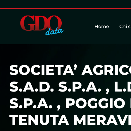
Home
Chi 
SOCIETA’ AGRIC
S.A.D. S.P.A. , L.D
S.P.A. , POGGIO
TENUTA MERAVI