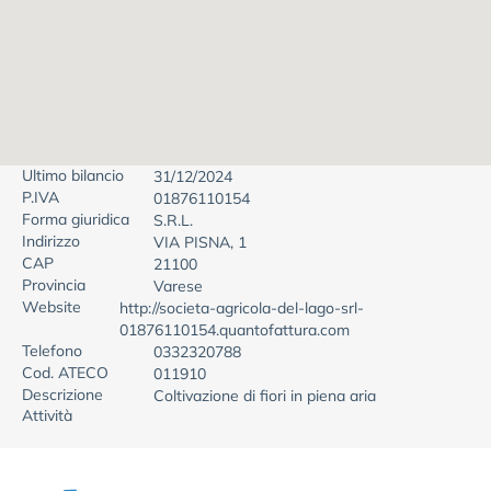
Ultimo bilancio
31/12/2024
P.IVA
01876110154
Forma giuridica
S.R.L.
Indirizzo
VIA PISNA, 1
CAP
21100
Provincia
Varese
Website
http://societa-agricola-del-lago-srl-
01876110154.quantofattura.com
Telefono
0332320788
Cod. ATECO
011910
Descrizione
Coltivazione di fiori in piena aria
Attività