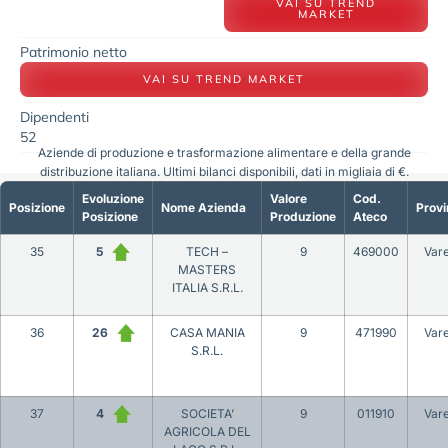
VAI SU TREND
MARKET
Patrimonio netto
VAI SU TREND MARKET
Dipendenti
52
Aziende di produzione e trasformazione alimentare e della grande
distribuzione italiana. Ultimi bilanci disponibili, dati in migliaia di €.
Evoluzione
Valore
Cod.
Posizione
Nome Azienda
Provi
Posizione
Produzione
Ateco
35
5
TECH –
9
469000
Var
MASTERS
ITALIA S.R.L.
36
26
CASA MANIA
9
471990
Var
S.R.L.
37
4
SOCIETA’
9
011910
Var
AGRICOLA DEL