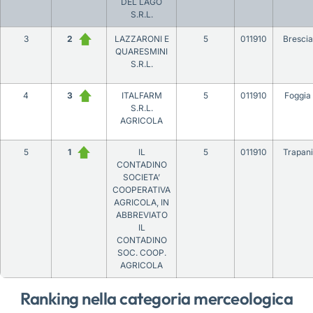
DEL LAGO
S.R.L.
3
2
LAZZARONI E
5
011910
Brescia
QUARESMINI
S.R.L.
4
3
ITALFARM
5
011910
Foggia
S.R.L.
AGRICOLA
5
1
IL
5
011910
Trapani
CONTADINO
SOCIETA’
COOPERATIVA
AGRICOLA, IN
ABBREVIATO
IL
CONTADINO
SOC. COOP.
AGRICOLA
Ranking nella categoria merceologica