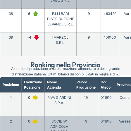
LAGO S.R.L.
38
6
F.LLI BADI
9
463420
Var
DISTRIBUZIONE
BEVANDE S.R.L.
39
-4
I MARZOLI
9
109100
Var
S.R.L.
Ranking nella Provincia
Aziende di produzione e trasformazione alimentare e della grande
distribuzione italiana. Ultimi bilanci disponibili, dati in migliaia di €.
Evoluzione
Nome
Valore
Cod.
Posizione
Provinci
Posizione
Azienda
Produzione
Ateco
1
0
RIVA GIARDINI
19
011910
Como
S.P.A.
2
0
SOCIETA’
9
011910
Varese
AGRICOLA