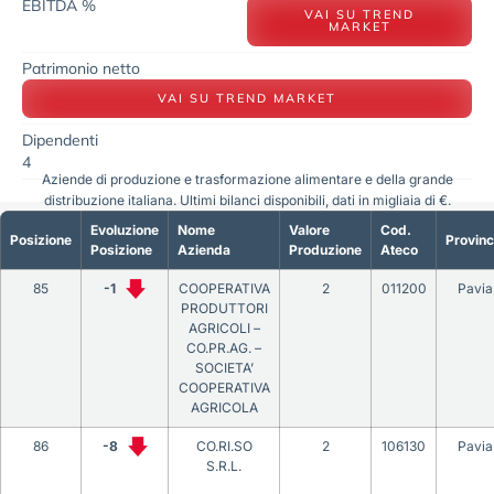
EBITDA %
VAI SU TREND
MARKET
Patrimonio netto
VAI SU TREND MARKET
Dipendenti
4
Aziende di produzione e trasformazione alimentare e della grande
distribuzione italiana. Ultimi bilanci disponibili, dati in migliaia di €.
Evoluzione
Nome
Valore
Cod.
Posizione
Provinc
Posizione
Azienda
Produzione
Ateco
85
-1
COOPERATIVA
2
011200
Pavia
PRODUTTORI
AGRICOLI –
CO.PR.AG. –
SOCIETA’
COOPERATIVA
AGRICOLA
86
-8
CO.RI.SO
2
106130
Pavia
S.R.L.