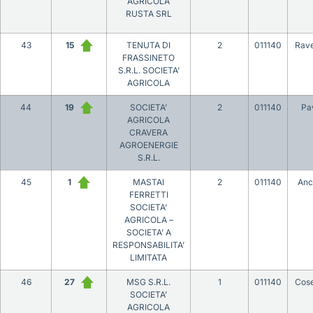
AGRICOLA
RUSTA SRL
43
15
TENUTA DI
2
011140
Rav
FRASSINETO
S.R.L. SOCIETA’
AGRICOLA
44
19
SOCIETA’
2
011140
Pa
AGRICOLA
CRAVERA
AGROENERGIE
S.R.L.
45
1
MASTAI
2
011140
Anc
FERRETTI
SOCIETA’
AGRICOLA –
SOCIETA’ A
RESPONSABILITA’
LIMITATA
46
27
MSG S.R.L.
1
011140
Cos
SOCIETA’
AGRICOLA