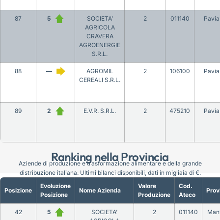
87
5
SOCIETA’
2
011140
Pavia
AGRICOLA
CRAVERA
AGROENERGIE
S.R.L.
88
—
AGROMIL
2
106100
Pavia
CEREALI S.R.L.
89
2
E.V.R. S.R.L.
2
475210
Pavia
Ranking nella Provincia
Aziende di produzione e trasformazione alimentare e della grande
distribuzione italiana. Ultimi bilanci disponibili, dati in migliaia di €.
Evoluzione
Valore
Cod.
Posizione
Nome Azienda
Prov
Posizione
Produzione
Ateco
42
5
SOCIETA’
2
011140
Man