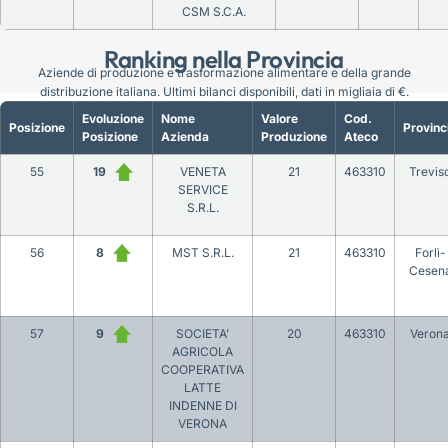
CSM S.C.A.
Ranking nella Provincia
Aziende di produzione e trasformazione alimentare e della grande
distribuzione italiana. Ultimi bilanci disponibili, dati in migliaia di €.
Evoluzione
Nome
Valore
Cod.
Posizione
Provinc
Posizione
Azienda
Produzione
Ateco
55
19
VENETA
21
463310
Trevis
SERVICE
S.R.L.
56
8
MST S.R.L.
21
463310
Forlì-
Cesen
57
9
SOCIETA’
20
463310
Veron
AGRICOLA
COOPERATIVA
LATTE
INDENNE DI
VERONA