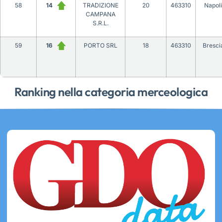
58
14
TRADIZIONE
20
463310
Napoli
CAMPANA
S.R.L.
59
16
PORTO SRL
18
463310
Bresci
Ranking nella categoria merceologica