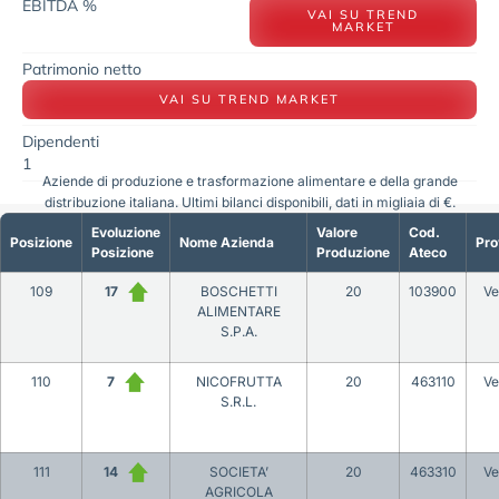
EBITDA %
VAI SU TREND
MARKET
Patrimonio netto
VAI SU TREND MARKET
Dipendenti
1
Aziende di produzione e trasformazione alimentare e della grande
distribuzione italiana. Ultimi bilanci disponibili, dati in migliaia di €.
Evoluzione
Valore
Cod.
Posizione
Nome Azienda
Pro
Posizione
Produzione
Ateco
109
17
BOSCHETTI
20
103900
Ve
ALIMENTARE
S.P.A.
110
7
NICOFRUTTA
20
463110
Ve
S.R.L.
111
14
SOCIETA’
20
463310
Ve
AGRICOLA