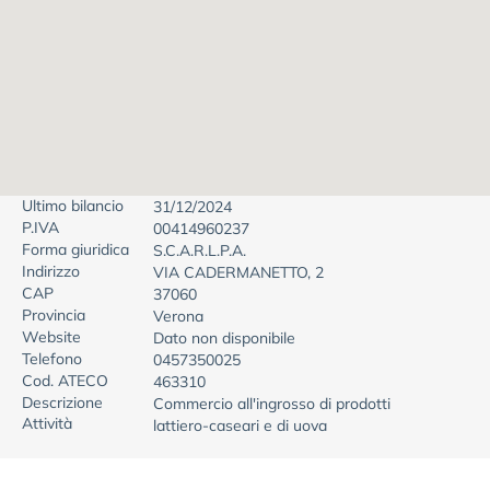
Ultimo bilancio
31/12/2024
P.IVA
00414960237
Forma giuridica
S.C.A.R.L.P.A.
Indirizzo
VIA CADERMANETTO, 2
CAP
37060
Provincia
Verona
Website
Dato non disponibile
Telefono
0457350025
Cod. ATECO
463310
Descrizione
Commercio all'ingrosso di prodotti
Attività
lattiero-caseari e di uova