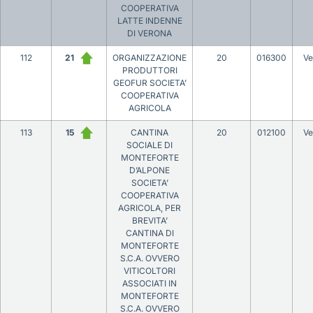
COOPERATIVA
LATTE INDENNE
DI VERONA
112
21
ORGANIZZAZIONE
20
016300
Ve
PRODUTTORI
GEOFUR SOCIETA’
COOPERATIVA
AGRICOLA
113
15
CANTINA
20
012100
Ve
SOCIALE DI
MONTEFORTE
D’ALPONE
SOCIETA’
COOPERATIVA
AGRICOLA, PER
BREVITA’
CANTINA DI
MONTEFORTE
S.C.A. OVVERO
VITICOLTORI
ASSOCIATI IN
MONTEFORTE
S.C.A. OVVERO