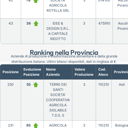
42
76
SOCIETA’
3
014100
Ascoli
AGRICOLA
Picen
ROTELLA SRL
43
36
IDEE &
3
475910
Ascoli
DESIGN S.R.L.
Picen
A CAPITALE
RIDOTTO
Ranking nella Provincia
Aziende di produzione e trasformazione alimentare e della grande
distribuzione italiana. Ultimi bilanci disponibili, dati in migliaia di €.
Evoluzione
Nome
Valore
Cod.
Posizione
Provinci
Posizione
Azienda
Produzione
Ateco
230
55
TERRE DEI
3
110210
Asti
SANTI
SOCIETA’
COOPERATIVA
AGRICOLA
SIGLABILE
T.D.S. S
231
95
AGRICOLA
3
110210
Bologn