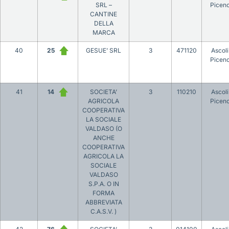
SRL –
Picen
CANTINE
DELLA
MARCA
40
25
GESUE’ SRL
3
471120
Ascoli
Picen
41
14
SOCIETA’
3
110210
Ascoli
AGRICOLA
Picen
COOPERATIVA
LA SOCIALE
VALDASO (O
ANCHE
COOPERATIVA
AGRICOLA LA
SOCIALE
VALDASO
S.P.A. O IN
FORMA
ABBREVIATA
C.A.S.V. )