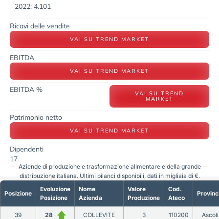
2022: 4.101
Ricavi delle vendite
VAI SU TREND MARKET
EBITDA
VAI SU TREND MARKET
EBITDA %
VAI SU TREND
MARKET
Patrimonio netto
VAI SU TREND MARKET
Dipendenti
17
Aziende di produzione e trasformazione alimentare e della grande
distribuzione italiana. Ultimi bilanci disponibili, dati in migliaia di €.
Evoluzione
Nome
Valore
Cod.
Posizione
Provinc
Posizione
Azienda
Produzione
Ateco
39
28
COLLEVITE
3
110200
Ascoli