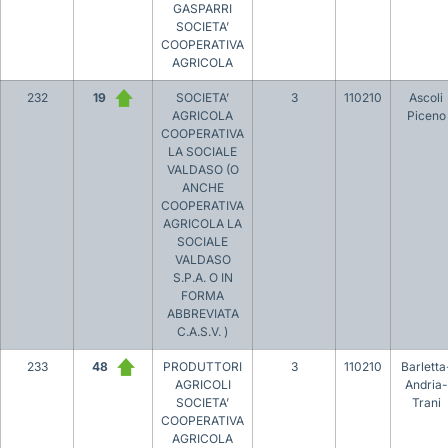
GASPARRI
SOCIETA’
COOPERATIVA
AGRICOLA
232
19
SOCIETA’
3
110210
Ascoli
AGRICOLA
Piceno
COOPERATIVA
LA SOCIALE
VALDASO (O
ANCHE
COOPERATIVA
AGRICOLA LA
SOCIALE
VALDASO
S.P.A. O IN
FORMA
ABBREVIATA
C.A.S.V. )
233
48
PRODUTTORI
3
110210
Barletta
AGRICOLI
Andria-
SOCIETA’
Trani
COOPERATIVA
AGRICOLA