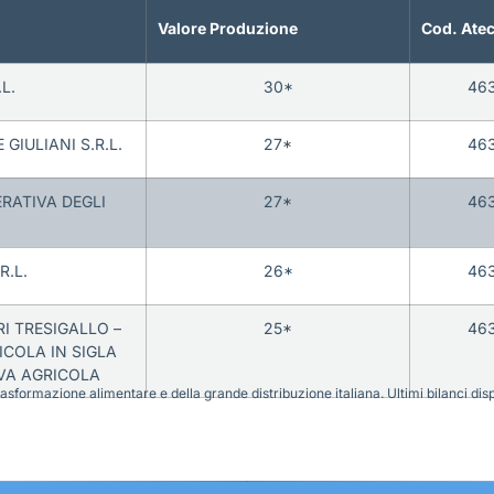
Valore Produzione
Cod. Ate
L.
30*
46
 GIULIANI S.R.L.
27*
46
RATIVA DEGLI
27*
46
R.L.
26*
46
I TRESIGALLO –
25*
46
ICOLA IN SIGLA
IVA AGRICOLA
sformazione alimentare e della grande distribuzione italiana. Ultimi bilanci disponi