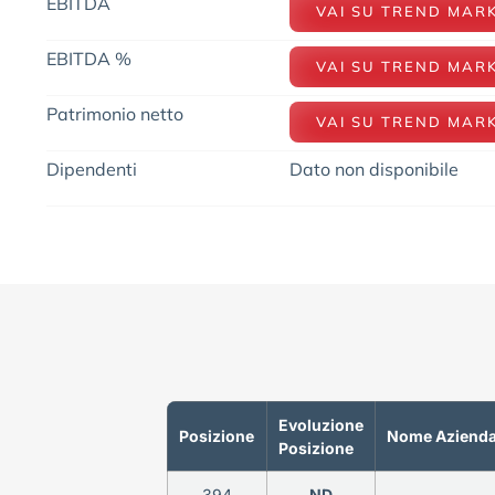
EBITDA
VAI SU TREND MAR
EBITDA %
VAI SU TREND MAR
Patrimonio netto
VAI SU TREND MAR
Dipendenti
Dato non disponibile
Evoluzione
Posizione
Nome Aziend
Posizione
394
ND