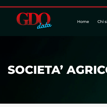
Home
Chi 
SOCIETA’ AGRI