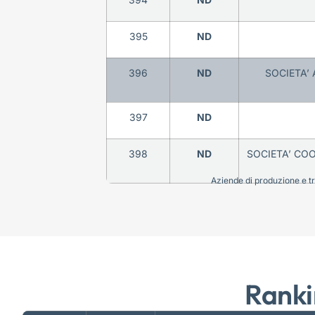
395
ND
396
ND
SOCIETA’
397
ND
398
ND
SOCIETA’ CO
Aziende di produzione e tra
Ranki