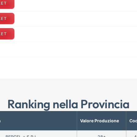
KET
KET
KET
Ranking nella Provincia
a
Valore Produzione
Cod
BERGEL + S.R.L.
28*
4