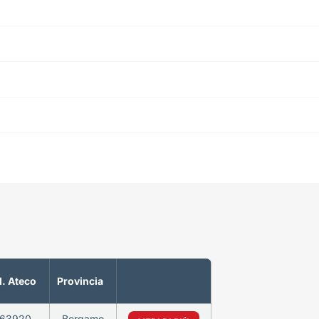
. Ateco
Provincia
63920
Bergamo