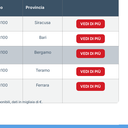
co
Provincia
3100
Siracusa
VEDI DI PIÙ
3100
Bari
VEDI DI PIÙ
3100
Bergamo
VEDI DI PIÙ
3100
Teramo
VEDI DI PIÙ
3100
Ferrara
VEDI DI PIÙ
bili, dati in migliaia di €.