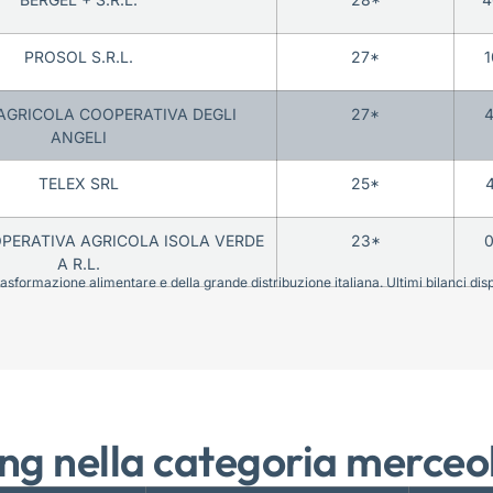
PROSOL S.R.L.
27*
1
 AGRICOLA COOPERATIVA DEGLI
27*
4
ANGELI
TELEX SRL
25*
OPERATIVA AGRICOLA ISOLA VERDE
23*
0
A R.L.
sformazione alimentare e della grande distribuzione italiana. Ultimi bilanci disponi
ng nella categoria merceo