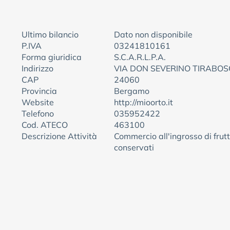
Ultimo bilancio
Dato non disponibile
P.IVA
03241810161
Forma giuridica
S.C.A.R.L.P.A.
Indirizzo
VIA DON SEVERINO TIRABOSC
CAP
24060
Provincia
Bergamo
Website
http://mioorto.it
Telefono
035952422
Cod. ATECO
463100
Descrizione Attività
Commercio all'ingrosso di frutt
conservati