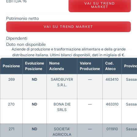
EBITDA %
VAI SU TREND
MARKET
Patrimonio netto
VAI SU TREND MARKET
Dipendenti
Dato non disponibile
Aziende di produzione e trasformazione alimentare e della grande
distribuzione italiana. Ultimi bilanci disponibili, dati in migliaia di €.
Evoluzione
Nome
Valore
Cod.
Posizione
Provinc
Posizione
Azienda
Produzione
Ateco
269
ND
SARDBUYER
—
463410
Sassar
S.R.L.
270
ND
BONA DIE
—
463310
Sassar
SRLS
271
ND
SOCIETA’
—
011910
Sassar
AGRICOLA