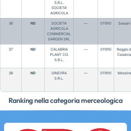
S.R.L.
SOCIETA’
AGRICOLA
36
ND
SOCIETA’
—
011910
Sassari
AGRICOLA
COMMERCIAL
GARDEN SRL
37
ND
CALABRIA
—
011910
Reggio d
PLANT CO.
Calabri
S.R.L.
38
ND
GINEVRA
—
011910
Messin
S.R.L.
Ranking nella categoria merceologica