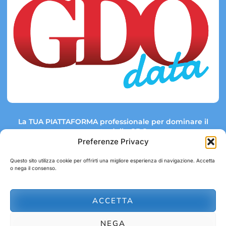
La TUA PIATTAFORMA professionale per dominare il
mercato della GDO.
Preferenze Privacy
Questo sito utilizza cookie per offrirti una migliore esperienza di navigazione. Accetta
o nega il consenso.
Link rapidi:
Contatti:
Tel: +39 051 082 8798
Mappa GDO
Trend Market
E-mail:
ACCETTA
abbonamenti@gdodata.it
Report GDO
NEGA