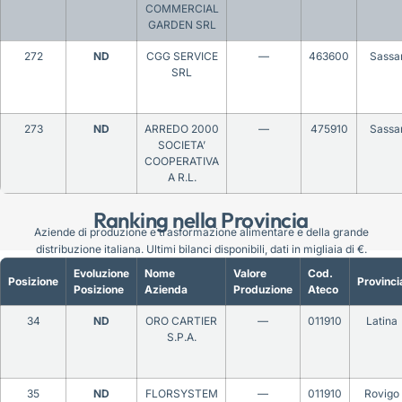
COMMERCIAL
GARDEN SRL
272
ND
CGG SERVICE
—
463600
Sassar
SRL
273
ND
ARREDO 2000
—
475910
Sassar
SOCIETA’
COOPERATIVA
A R.L.
Ranking nella Provincia
Aziende di produzione e trasformazione alimentare e della grande
distribuzione italiana. Ultimi bilanci disponibili, dati in migliaia di €.
Evoluzione
Nome
Valore
Cod.
Posizione
Provinci
Posizione
Azienda
Produzione
Ateco
34
ND
ORO CARTIER
—
011910
Latina
S.P.A.
35
ND
FLORSYSTEM
—
011910
Rovigo