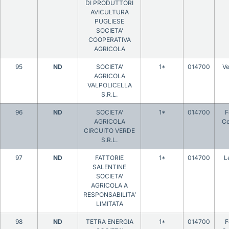
DI PRODUTTORI
AVICULTURA
PUGLIESE
SOCIETA’
COOPERATIVA
AGRICOLA
95
ND
SOCIETA’
1*
014700
V
AGRICOLA
VALPOLICELLA
S.R.L.
96
ND
SOCIETA’
1*
014700
F
AGRICOLA
Ce
CIRCUITO VERDE
S.R.L.
97
ND
FATTORIE
1*
014700
L
SALENTINE
SOCIETA’
AGRICOLA A
RESPONSABILITA’
LIMITATA
98
ND
TETRA ENERGIA
1*
014700
F