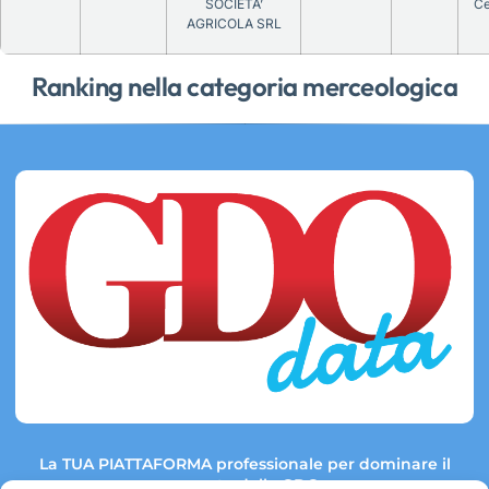
SOCIETA’
Ce
AGRICOLA SRL
Ranking nella categoria merceologica
La TUA PIATTAFORMA professionale per dominare il
mercato della GDO.