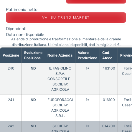
Patrimonio netto
VAI SU TREND MARKET
Dipendenti
Dato non disponibile
Aziende di produzione e trasformazione alimentare e della grande
distribuzione italiana. Ultimi bilanci disponibili, dati in migliaia di €.
Evoluzione
Valore
Cod.
Posizione
Nome Azienda
Provin
Posizione
Produzione
Ateco
240
ND
IL FAGIOLINO
1*
463100
Forlì
S.P.A.
Cese
CONSORTILE –
SOCIETA’
AGRICOLA
241
ND
EUROFORAGGI
1*
016100
Forlì
SOCIETA’
Cese
AGRICOLA
S.R.L.
242
ND
SOCIETA’
1*
014700
Forlì
AGRICOLA
Cese