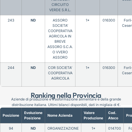
CIRCUITO
VERDE S.R.L.
243
ND
ASSORO
1*
016300
Forlì
SOCIETA’
Cese
COOPERATIVA
AGRICOLA IN
BREVE
ASSORO S.C.A.
O VVERO
ASSORO
244
ND
COR SOCIETA’
1*
016300
Forlì
COOPERATIVA
Cese
AGRICOLA
Ranking nella Provincia
Aziende di produzione e trasformazione alimentare e della grande
distribuzione italiana. Ultimi bilanci disponibili, dati in migliaia di €.
Evoluzione
Valore
Cod.
Posizione
Nome Azienda
Pro
Posizione
Produzione
Ateco
94
ND
ORGANIZZAZIONE
1*
014700
F