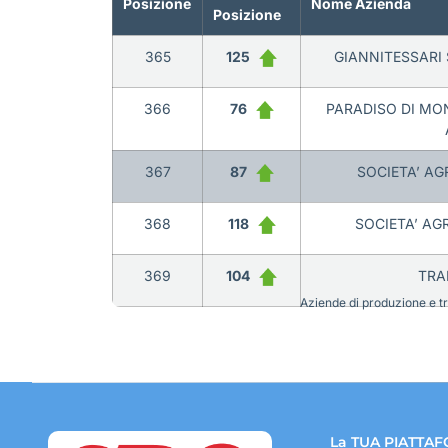
Posizione
Nome Azienda
Posizione
365
125
GIANNITESSARI 
366
76
PARADISO DI MON
367
87
SOCIETA’ AG
368
118
SOCIETA’ AGR
369
104
TRAN
Aziende di produzione e tra
La TUA PIATTAF