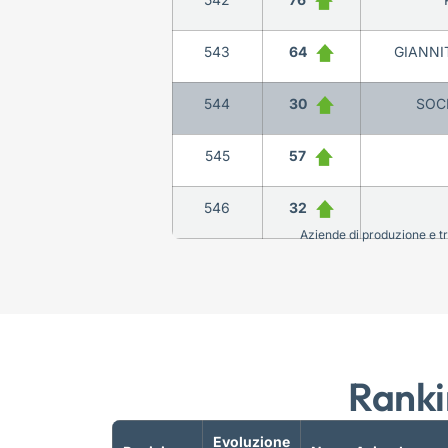
543
64
GIANNIT
544
30
SOCI
545
57
546
32
Aziende di produzione e tra
Ranki
Evoluzione