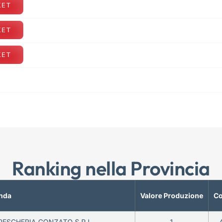
KET
KET
KET
Ranking nella Provincia
nda
Valore Produzione
Co
PESCHERIA GONZATO S.R.L.
1