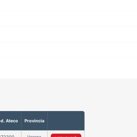
d. Ateco
Provincia
472300
Verona