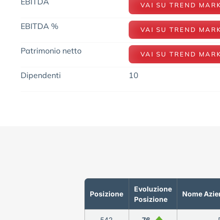
EBITDA
VAI SU TREND MAR
EBITDA %
VAI SU TREND MAR
Patrimonio netto
VAI SU TREND MAR
Dipendenti
10
Evoluzione
Posizione
Nome Azie
Posizione
542
76