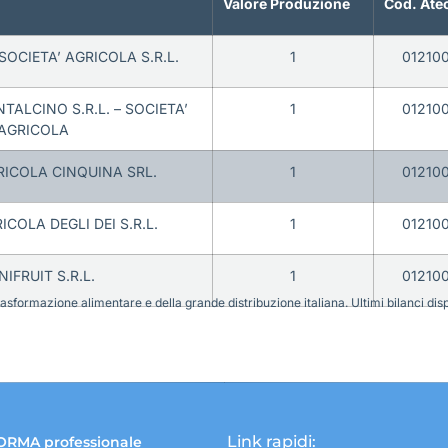
Valore Produzione
Cod. Ate
SOCIETA’ AGRICOLA S.R.L.
1
01210
TALCINO S.R.L. – SOCIETA’
1
01210
AGRICOLA
RICOLA CINQUINA SRL.
1
01210
ICOLA DEGLI DEI S.R.L.
1
01210
IFRUIT S.R.L.
1
01210
sformazione alimentare e della grande distribuzione italiana. Ultimi bilanci disponi
Link rapidi:
ORMA professionale