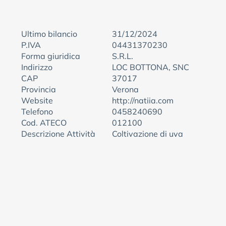
Ultimo bilancio
31/12/2024
P.IVA
04431370230
Forma giuridica
S.R.L.
Indirizzo
LOC BOTTONA, SNC
CAP
37017
Provincia
Verona
Website
http://natiia.com
Telefono
0458240690
Cod. ATECO
012100
Descrizione Attività
Coltivazione di uva