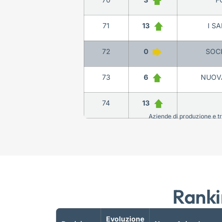
71
13
I S
72
0
SOCI
73
6
NUOVA
74
13
Aziende di produzione e tra
Ranki
Evoluzione