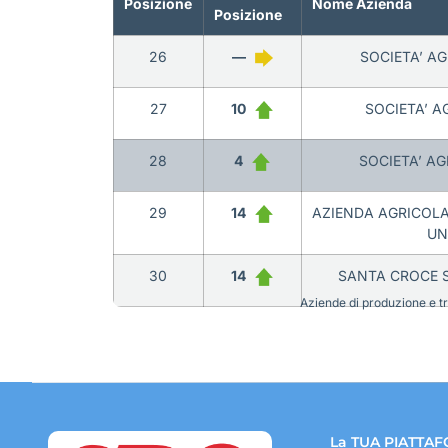
Posizione
Nome Azienda
Posizione
26
—
SOCIETA’ AG
27
10
SOCIETA’ A
28
4
SOCIETA’ AG
29
14
AZIENDA AGRICOLA
UN
30
14
SANTA CROCE S
Aziende di produzione e tra
La TUA PIATTAF