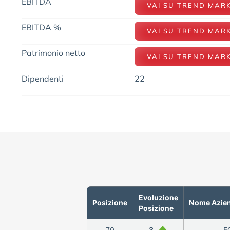
EBITDA
VAI SU TREND MAR
EBITDA %
VAI SU TREND MAR
Patrimonio netto
VAI SU TREND MAR
Dipendenti
22
Evoluzione
Posizione
Nome Azie
Posizione
70
3
F