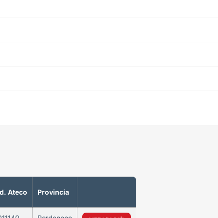
d. Ateco
Provincia
011140
Pordenone