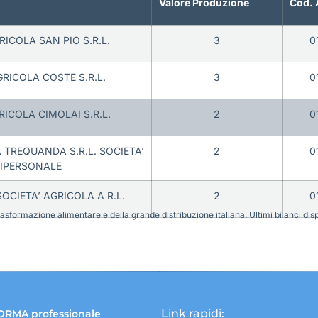
Valore Produzione
Cod. 
RICOLA SAN PIO S.R.L.
3
0
GRICOLA COSTE S.R.L.
3
0
RICOLA CIMOLAI S.R.L.
2
0
 TREQUANDA S.R.L. SOCIETA’
2
0
IPERSONALE
OCIETA’ AGRICOLA A R.L.
2
0
sformazione alimentare e della grande distribuzione italiana. Ultimi bilanci disponi
Link rapidi:
ORMA professionale