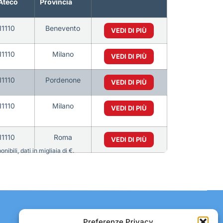
Ateco
Provincia
11110
Benevento
VEDI DI PIÙ
11110
Milano
VEDI DI PIÙ
11110
Pordenone
VEDI DI PIÙ
11110
Milano
VEDI DI PIÙ
11110
Roma
VEDI DI PIÙ
bili, dati in migliaia di €.
Contatti:
Preferenze Privacy