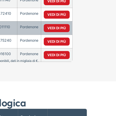
VEDI DI PIÙ
472410
Pordenone
VEDI DI PIÙ
011110
Pordenone
VEDI DI PIÙ
475240
Pordenone
VEDI DI PIÙ
016100
Pordenone
VEDI DI PIÙ
bili, dati in migliaia di €.
logica