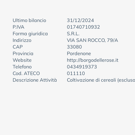
Ultimo bilancio
31/12/2024
P.IVA
01740710932
Forma giuridica
S.R.L.
Indirizzo
VIA SAN ROCCO, 79/A
CAP
33080
Provincia
Pordenone
Website
http://borgodellerose.it
Telefono
0434919373
Cod. ATECO
011110
Descrizione Attività
Coltivazione di cereali (escluso 