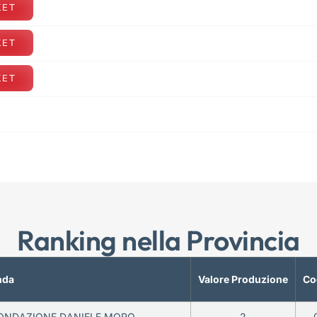
KET
KET
KET
Ranking nella Provincia
nda
Valore Produzione
Co
ONDAZIONE DANIELE MORO
2