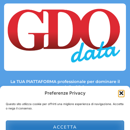
La TUA PIATTAFORMA professionale per dominare il
mercato della GDO.
Preferenze Privacy
Questo sito utilizza cookie per offrirti una migliore esperienza di navigazione. Accetta
o nega il consenso.
Link rapidi:
Contatti:
Tel: +39 051 082 8798
Mappa GDO
Trend Market
E-mail:
ACCETTA
abbonamenti@gdodata.it
Report GDO