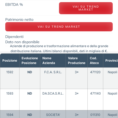
EBITDA %
VAI SU TREND
MARKET
Patrimonio netto
VAI SU TREND MARKET
Dipendenti
Dato non disponibile
Aziende di produzione e trasformazione alimentare e della grande
distribuzione italiana. Ultimi bilanci disponibili, dati in migliaia di €.
Evoluzione
Nome
Valore
Cod.
Posizione
Provinci
Posizione
Azienda
Produzione
Ateco
1592
ND
F.C.A. S.R.L.
3*
471120
Napoli
1593
ND
DA.SCA.S.R.L.
3*
471140
Napoli
1594
ND
SOCIETA’
3*
011310
Napoli