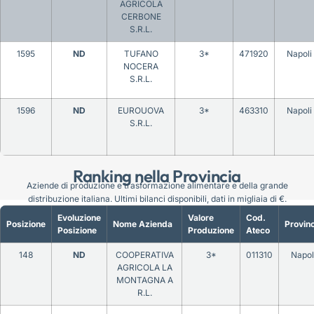
AGRICOLA
CERBONE
S.R.L.
1595
ND
TUFANO
3*
471920
Napoli
NOCERA
S.R.L.
1596
ND
EUROUOVA
3*
463310
Napoli
S.R.L.
Ranking nella Provincia
Aziende di produzione e trasformazione alimentare e della grande
distribuzione italiana. Ultimi bilanci disponibili, dati in migliaia di €.
Evoluzione
Valore
Cod.
Posizione
Nome Azienda
Provinc
Posizione
Produzione
Ateco
148
ND
COOPERATIVA
3*
011310
Napol
AGRICOLA LA
MONTAGNA A
R.L.