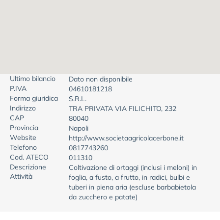
Ultimo bilancio
Dato non disponibile
P.IVA
04610181218
Forma giuridica
S.R.L.
Indirizzo
TRA PRIVATA VIA FILICHITO, 232
CAP
80040
Provincia
Napoli
Website
http://www.societaagricolacerbone.it
Telefono
0817743260
Cod. ATECO
011310
Descrizione
Coltivazione di ortaggi (inclusi i meloni) in
Attività
foglia, a fusto, a frutto, in radici, bulbi e
tuberi in piena aria (escluse barbabietola
da zucchero e patate)