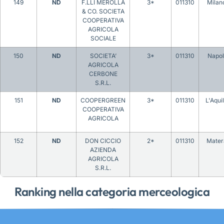
149
ND
F.LLI MEROLLA
3*
011310
Milan
& CO. SOCIETA
COOPERATIVA
AGRICOLA
SOCIALE
150
ND
SOCIETA’
3*
011310
Napol
AGRICOLA
CERBONE
S.R.L.
151
ND
COOPERGREEN
3*
011310
L'Aqui
COOPERATIVA
AGRICOLA
152
ND
DON CICCIO
2*
011310
Mater
AZIENDA
AGRICOLA
S.R.L.
Ranking nella categoria merceologica