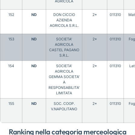
AGRICOLA
152
ND
DON CICCIO
2*
011310
Mat
AZIENDA
AGRICOLA S.R.L.
153
ND
SOCIETA’
2*
011310
Fog
AGRICOLA
CASTEL PAGANO
S.R.L.
154
ND
SOCIETA’
2*
011310
Lat
AGRICOLA
GEMMA SOCIETA’
A
RESPONSABILITA’
LIMITATA
155
ND
SOC. COOP.
2*
011310
Fog
V.NAPOLITANO
Ranking nella categoria merceologica