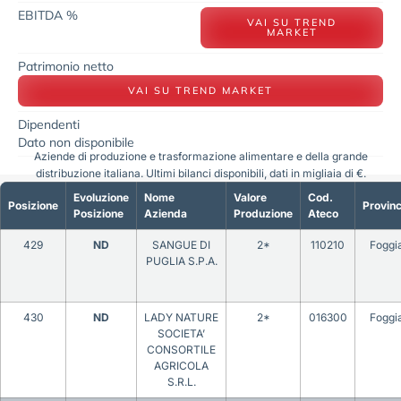
EBITDA %
VAI SU TREND
MARKET
Patrimonio netto
VAI SU TREND MARKET
Dipendenti
Dato non disponibile
Aziende di produzione e trasformazione alimentare e della grande
distribuzione italiana. Ultimi bilanci disponibili, dati in migliaia di €.
Evoluzione
Nome
Valore
Cod.
Posizione
Provinc
Posizione
Azienda
Produzione
Ateco
429
ND
SANGUE DI
2*
110210
Foggi
PUGLIA S.P.A.
430
ND
LADY NATURE
2*
016300
Foggi
SOCIETA’
CONSORTILE
AGRICOLA
S.R.L.