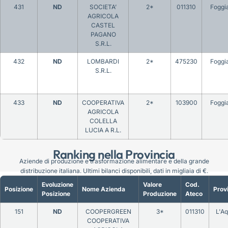
431
ND
SOCIETA’
2*
011310
Foggi
AGRICOLA
CASTEL
PAGANO
S.R.L.
432
ND
LOMBARDI
2*
475230
Foggi
S.R.L.
433
ND
COOPERATIVA
2*
103900
Foggi
AGRICOLA
COLELLA
LUCIA A R.L.
Ranking nella Provincia
Aziende di produzione e trasformazione alimentare e della grande
distribuzione italiana. Ultimi bilanci disponibili, dati in migliaia di €.
Evoluzione
Valore
Cod.
Posizione
Nome Azienda
Prov
Posizione
Produzione
Ateco
151
ND
COOPERGREEN
3*
011310
L'Aq
COOPERATIVA