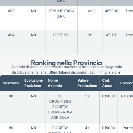
S.R.L.
493
ND
KEYLINE ITALIA
4*
469000
Trev
S.R.L.
494
ND
5EFFE SRL
3*
471120
Trev
Ranking nella Provincia
Aziende di produzione e trasformazione alimentare e della grande
distribuzione italiana. Ultimi bilanci disponibili, dati in migliaia di €.
Evoluzione
Nome
Valore
Cod.
Posizione
Provinc
Posizione
Azienda
Produzione
Ateco
88
ND
SS
5*
015000
Paler
CROCIFISSO
SOCIETA’
COOPERATIVA
AGRICOLA
89
ND
SOCIETA’
4*
015000
Parm