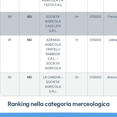
AGRICOLA CA’
TESTA S.R.L
90
ND
SOCIETA’
4*
015000
Trevis
AGRICOLA
CASE LEVI
S.R.L.
91
ND
AZIENDA
1*
015000
Udin
AGRICOLA
FRATELLI
RABBIOSI
S.R.L. –
SOCIETA’
AGRICOLA
92
ND
LA CANOVA –
3*
015000
Bresci
SOCIETA’
AGRICOLA
S.R.L.
Ranking nella categoria merceologica