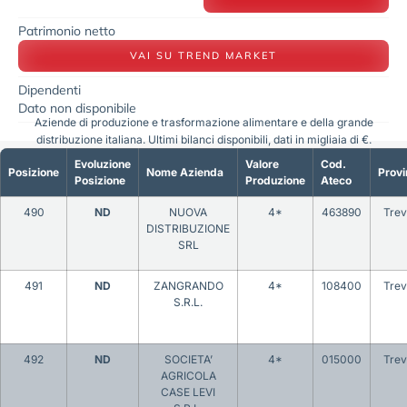
Patrimonio netto
VAI SU TREND MARKET
Dipendenti
Dato non disponibile
Aziende di produzione e trasformazione alimentare e della grande
distribuzione italiana. Ultimi bilanci disponibili, dati in migliaia di €.
Evoluzione
Valore
Cod.
Posizione
Nome Azienda
Provi
Posizione
Produzione
Ateco
490
ND
NUOVA
4*
463890
Trev
DISTRIBUZIONE
SRL
491
ND
ZANGRANDO
4*
108400
Trev
S.R.L.
492
ND
SOCIETA’
4*
015000
Trev
AGRICOLA
CASE LEVI