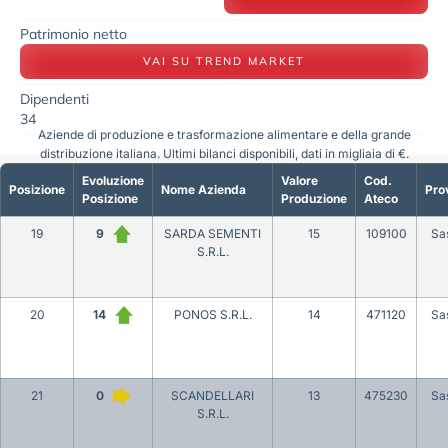
Patrimonio netto
VAI SU TREND MARKET
Dipendenti
34
Aziende di produzione e trasformazione alimentare e della grande
distribuzione italiana. Ultimi bilanci disponibili, dati in migliaia di €.
Evoluzione
Valore
Cod.
Posizione
Nome Azienda
Pro
Posizione
Produzione
Ateco
19
9
SARDA SEMENTI
15
109100
Sa
S.R.L.
20
14
PONOS S.R.L.
14
471120
Sa
21
0
SCANDELLARI
13
475230
Sa
S.R.L.