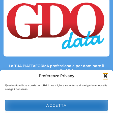
La TUA PIATTAFORMA professionale per dominare il
mercato della GDO.
Preferenze Privacy
Questo sito utilizza cookie per offrirti una migliore esperienza di navigazione. Accetta
o nega il consenso.
Link rapidi:
Contatti:
Tel: +39 051 082 8798
Mappa GDO
Trend Market
E-mail:
ACCETTA
abbonamenti@gdodata.it
Report GDO