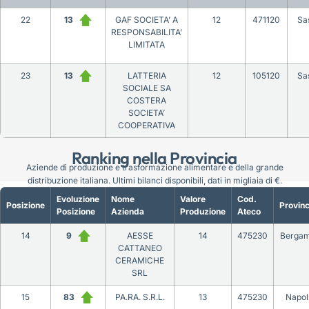
22
13
GAF SOCIETA’ A
12
471120
Sa
RESPONSABILITA’
LIMITATA
23
13
LATTERIA
12
105120
Sa
SOCIALE SA
COSTERA
SOCIETA’
COOPERATIVA
Ranking nella Provincia
Aziende di produzione e trasformazione alimentare e della grande
distribuzione italiana. Ultimi bilanci disponibili, dati in migliaia di €.
Evoluzione
Nome
Valore
Cod.
Posizione
Provinc
Posizione
Azienda
Produzione
Ateco
14
9
AESSE
14
475230
Berga
CATTANEO
CERAMICHE
SRL
15
83
PA.RA. S.R.L.
13
475230
Napol