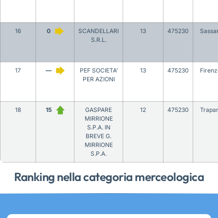
16
0
SCANDELLARI
13
475230
Sassar
S.R.L.
17
—
PEF SOCIETA’
13
475230
Firenz
PER AZIONI
18
15
GASPARE
12
475230
Trapan
MIRRIONE
S.P.A. IN
BREVE G.
MIRRIONE
S.P.A.
Ranking nella categoria merceologica