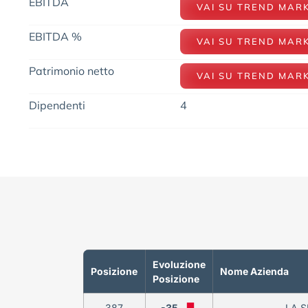
EBITDA
VAI SU TREND MAR
EBITDA %
VAI SU TREND MAR
Patrimonio netto
VAI SU TREND MAR
Dipendenti
4
Evoluzione
Posizione
Nome Azienda
Posizione
387
-35
LA S