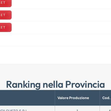
KET
KET
KET
Ranking nella Provincia
Valore Produzione
Cod.
ICILGUSTO S.R.L.
1
4