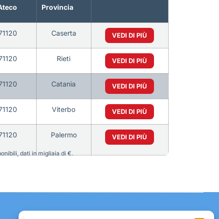
Ateco
Provincia
71120
Caserta
VEDI DI PIÙ
71120
Rieti
VEDI DI PIÙ
71120
Catania
VEDI DI PIÙ
71120
Viterbo
VEDI DI PIÙ
71120
Palermo
VEDI DI PIÙ
bili, dati in migliaia di €.