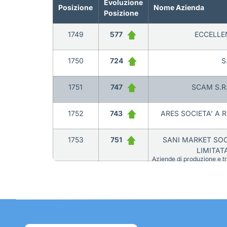
Evoluzione
Posizione
Nome Azienda
Posizione
1749
577
ECCELLEN
1750
724
S
1751
747
SCAM S.R
1752
743
ARES SOCIETA’ A 
1753
751
SANI MARKET SOC
LIMITAT
Aziende di produzione e tra