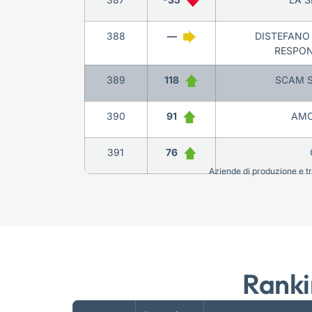
388
—
DISTEFANO 
RESPON
389
118
SCAM S
390
91
AMO
391
76
Aziende di produzione e tra
Ranki