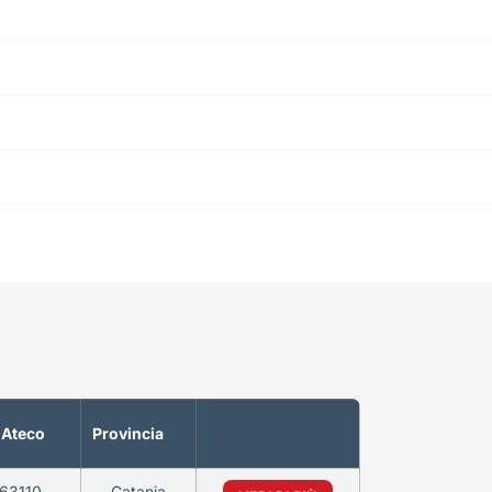
 Ateco
Provincia
63110
Catania