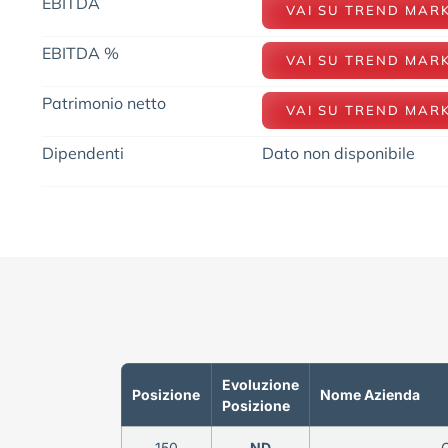
EBITDA
VAI SU TREND MAR
EBITDA %
VAI SU TREND MAR
Patrimonio netto
VAI SU TREND MAR
Dipendenti
Dato non disponibile
Evoluzione
Posizione
Nome Azienda
Posizione
150
ND