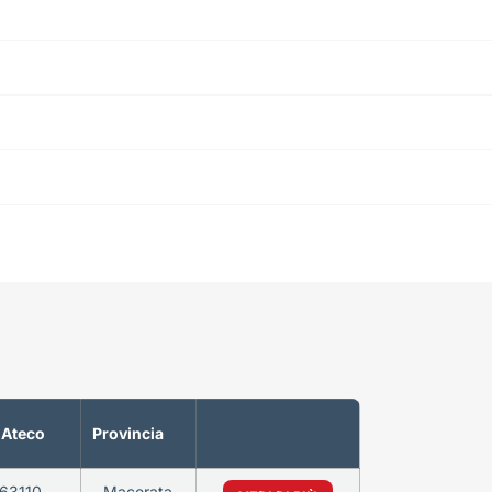
 Ateco
Provincia
63110
Macerata