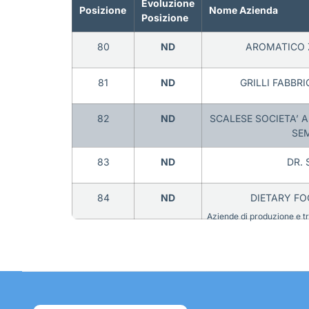
Evoluzione
Posizione
Nome Azienda
Posizione
80
ND
AROMATICO Z
81
ND
GRILLI FABBRI
82
ND
SCALESE SOCIETA’ A
SEM
83
ND
DR.
84
ND
DIETARY FO
Aziende di produzione e tra