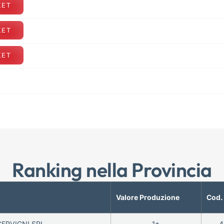
KET
KET
KET
Ranking nella Provincia
Valore Produzione
Cod.
CERVIGNI SRL
1*
4