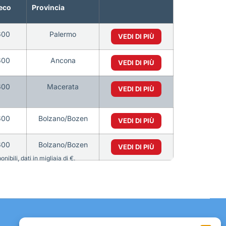
eco
Provincia
600
Palermo
VEDI DI PIÙ
600
Ancona
VEDI DI PIÙ
600
Macerata
VEDI DI PIÙ
600
Bolzano/Bozen
VEDI DI PIÙ
600
Bolzano/Bozen
VEDI DI PIÙ
bili, dati in migliaia di €.