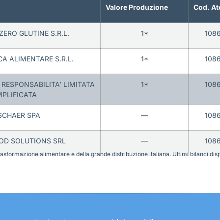
Valore Produzione
Cod. At
ERO GLUTINE S.R.L.
1*
108
CA ALIMENTARE S.R.L.
1*
108
 RESPONSABILITA’ LIMITATA
1*
108
PLIFICATA
 SCHAER SPA
—
108
OD SOLUTIONS SRL
—
108
sformazione alimentare e della grande distribuzione italiana. Ultimi bilanci disponi