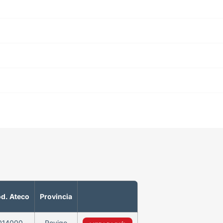
d. Ateco
Provincia
014000
Rovigo