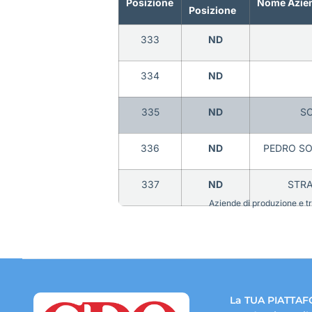
Posizione
Nome Azie
Posizione
333
ND
334
ND
335
ND
SC
336
ND
PEDRO SO
337
ND
STRA
Aziende di produzione e tra
La TUA PIATTAF