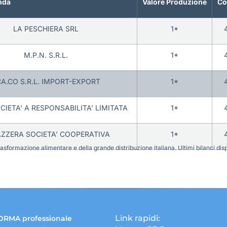
nda
Valore Produzione
Co
LA PESCHIERA SRL
1*
M.P.N. S.R.L.
1*
A.CO S.R.L. IMPORT-EXPORT
1*
CIETA’ A RESPONSABILITA’ LIMITATA
1*
ZZERA SOCIETA’ COOPERATIVA
1*
sformazione alimentare e della grande distribuzione italiana. Ultimi bilanci disponi
Link rapidi:
ORMA professionale