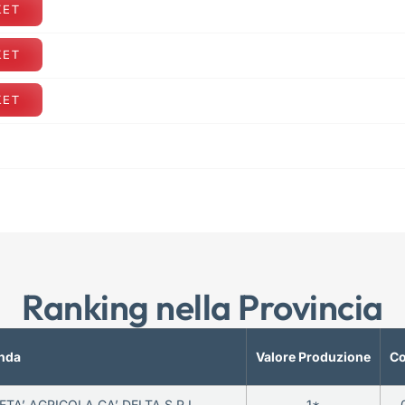
KET
KET
KET
Ranking nella Provincia
nda
Valore Produzione
Co
ETA’ AGRICOLA CA’ DELTA S.R.L.
1*