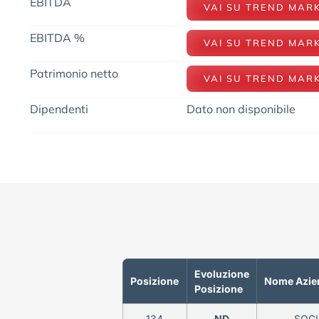
EBITDA
VAI SU TREND MAR
EBITDA %
VAI SU TREND MAR
Patrimonio netto
VAI SU TREND MAR
Dipendenti
Dato non disponibile
Evoluzione
Posizione
Nome Azie
Posizione
134
ND
SOCI