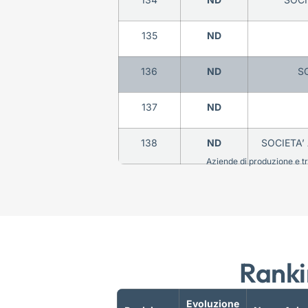
135
ND
136
ND
S
137
ND
138
ND
SOCIETA’
Aziende di produzione e tra
Ranki
Evoluzione