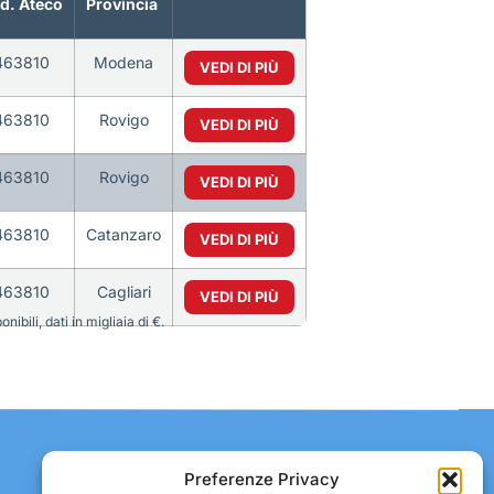
d. Ateco
Provincia
463810
Modena
VEDI DI PIÙ
463810
Rovigo
VEDI DI PIÙ
463810
Rovigo
VEDI DI PIÙ
463810
Catanzaro
VEDI DI PIÙ
463810
Cagliari
VEDI DI PIÙ
bili, dati in migliaia di €.
Contatti:
Preferenze Privacy