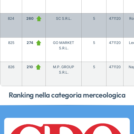
824
260
SC S.R.L.
5
471120
Ro
825
274
GO MARKET
5
471120
Le
S.R.L.
826
210
M.P. GROUP
5
471120
Nap
S.R.L.
Ranking nella categoria merceologica