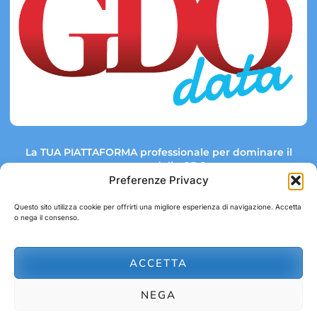
La TUA PIATTAFORMA professionale per dominare il
mercato della GDO.
Preferenze Privacy
Questo sito utilizza cookie per offrirti una migliore esperienza di navigazione. Accetta
o nega il consenso.
Link rapidi:
Contatti:
Tel: +39 051 082 8798
Mappa GDO
Trend Market
E-mail:
ACCETTA
abbonamenti@gdodata.it
Report GDO
NEGA