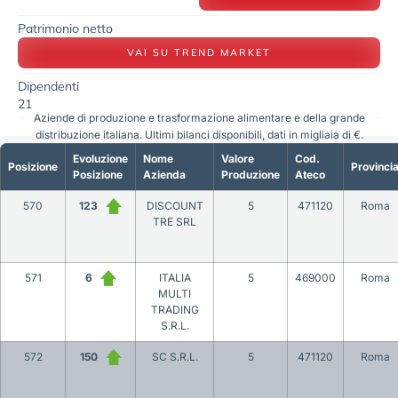
Patrimonio netto
VAI SU TREND MARKET
Dipendenti
21
Aziende di produzione e trasformazione alimentare e della grande
distribuzione italiana. Ultimi bilanci disponibili, dati in migliaia di €.
Evoluzione
Nome
Valore
Cod.
Posizione
Provinci
Posizione
Azienda
Produzione
Ateco
570
123
DISCOUNT
5
471120
Roma
TRE SRL
571
6
ITALIA
5
469000
Roma
MULTI
TRADING
S.R.L.
572
150
SC S.R.L.
5
471120
Roma