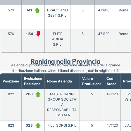
573
141
BRACCIANO
5
471910
Roma
GEST S.R.L.
574
-154
ELITE
5
471120
Roma
ACILIA
S.R.L.
Ranking nella Provincia
Aziende di produzione e trasformazione alimentare e della grande
distribuzione italiana. Ultimi bilanci disponibili, dati in migliaia di €.
Evoluzione
Valore
Cod.
Posizione
Nome Azienda
Prov
Posizione
Produzione
Ateco
822
288
MASTROIANNI
5
471120
Vi
GROUP SOCIETA’
Vale
A
RESPONSABILITA’
LIMITATA
823
323
F.LLI SORGI S.R.L.
5
471120
L'Aq