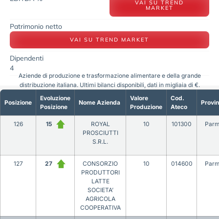
VAI SU TREND
MARKET
Patrimonio netto
VAI SU TREND MARKET
Dipendenti
4
Aziende di produzione e trasformazione alimentare e della grande
distribuzione italiana. Ultimi bilanci disponibili, dati in migliaia di €.
Evoluzione
Valore
Cod.
Posizione
Nome Azienda
Provin
Posizione
Produzione
Ateco
126
15
ROYAL
10
101300
Par
PROSCIUTTI
S.R.L.
127
27
CONSORZIO
10
014600
Par
PRODUTTORI
LATTE
SOCIETA’
AGRICOLA
COOPERATIVA