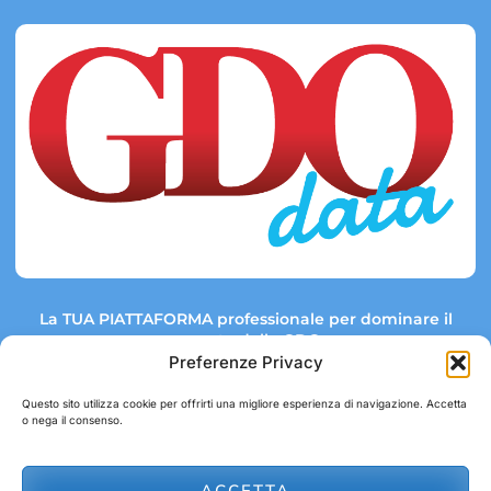
La TUA PIATTAFORMA professionale per dominare il
mercato della GDO.
Preferenze Privacy
Questo sito utilizza cookie per offrirti una migliore esperienza di navigazione. Accetta
o nega il consenso.
Link rapidi:
Contatti:
Tel: +39 051 082 8798
Mappa GDO
Trend Market
E-mail:
ACCETTA