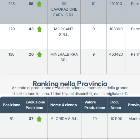
128
56
SC
10
101100
Par
LAVORAZIONE
CARNI S.R.L.
129
43
MORGANTI
9
103900
Par
S.R.L.
130
20
MINERALBIRRA
9
463420
Par
SRL
Ranking nella Provincia
Aziende di produzione e trasformazione alimentare e della grande
distribuzione italiana. Ultimi bilanci disponibili, dati in migliaia di €.
Evoluzione
Valore
Cod.
Posizione
Nome Azienda
Provin
Posizione
Produzione
Ateco
81
37
FLORIDA S.R.L.
10
101100
Manto