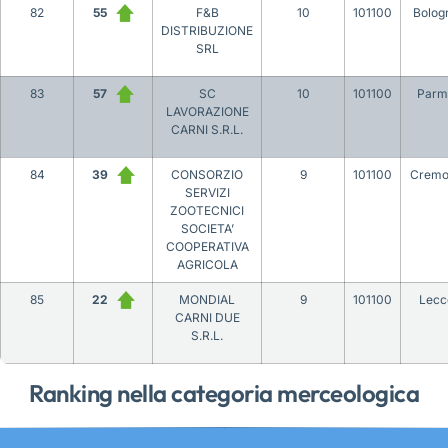
82
55
F&B
10
101100
Bolog
DISTRIBUZIONE
SRL
83
57
SC
10
101100
Parm
LAVORAZIONE
CARNI S.R.L.
84
39
CONSORZIO
9
101100
Cremo
SERVIZI
ZOOTECNICI
SOCIETA’
COOPERATIVA
AGRICOLA
85
22
MONDIAL
9
101100
Lecc
CARNI DUE
S.R.L.
Ranking nella categoria merceologica