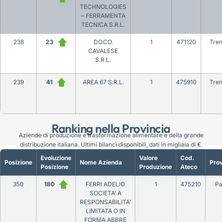
TECHNOLOGIES
– FERRAMENTA
TECNICA S.R.L.
238
23
DO.CO.
1
471120
Tren
CAVALESE
S.R.L.
239
41
AREA 67 S.R.L.
1
475910
Tren
Ranking nella Provincia
Aziende di produzione e trasformazione alimentare e della grande
distribuzione italiana. Ultimi bilanci disponibili, dati in migliaia di €.
Evoluzione
Valore
Cod.
Posizione
Nome Azienda
Prov
Posizione
Produzione
Ateco
350
180
FERRI ADELIO
1
475210
Pa
SOCIETA’ A
RESPONSABILITA’
LIMITATA O IN
FORMA ABBRE