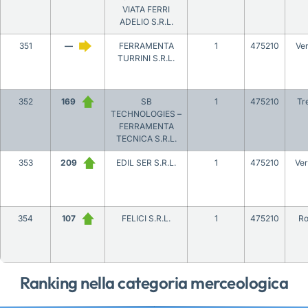
VIATA FERRI
ADELIO S.R.L.
351
—
FERRAMENTA
1
475210
Ve
TURRINI S.R.L.
352
169
SB
1
475210
Tr
TECHNOLOGIES –
FERRAMENTA
TECNICA S.R.L.
353
209
EDIL SER S.R.L.
1
475210
Ver
354
107
FELICI S.R.L.
1
475210
R
Ranking nella categoria merceologica