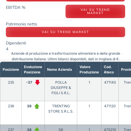
EBITDA %
VAI SU TREND
MARKET
Patrimonio netto
VAI SU TREND MARKET
Dipendenti
4
Aziende di produzione e trasformazione alimentare e della grande
distribuzione italiana. Ultimi bilanci disponibili, dati in migliaia di €.
Evoluzione
Valore
Cod.
Posizione
Nome Azienda
Provi
Posizione
Produzione
Ateco
235
-37
POLLA
1
471140
Tren
GIUSEPPE &
FIGLI S.R.L.
236
38
TRENTINO
1
471120
Tren
STORE S.R.L.S.
237
38
SB
1
475210
Tren