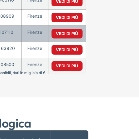
VEDI DI PIÙ
108909
Firenze
VEDI DI PIÙ
107110
Firenze
VEDI DI PIÙ
463920
Firenze
VEDI DI PIÙ
108500
Firenze
VEDI DI PIÙ
bili, dati in migliaia di €.
logica