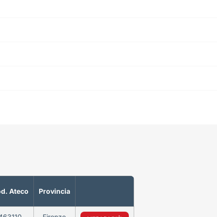
d. Ateco
Provincia
463110
Firenze