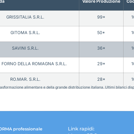
da
Valore Produzione
Cod
GRISSITALIA S.R.L.
99*
1
GITOMA S.R.L.
50*
1
SAVINI S.R.L.
36*
1
 FORNO DELLA ROMAGNA S.R.L.
29*
1
RO.MAR. S.R.L.
28*
1
sformazione alimentare e della grande distribuzione italiana. Ultimi bilanci disponi
Link rapidi:
ORMA professionale