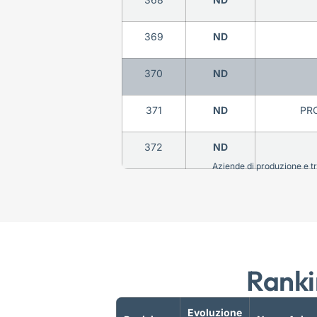
369
ND
370
ND
371
ND
PRO
372
ND
Aziende di produzione e tra
Ranki
Evoluzione