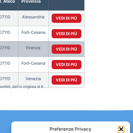
. Ateco
Provincia
07110
Alessandria
VEDI DI PIÙ
07110
Forlì-Cesena
VEDI DI PIÙ
07110
Firenze
VEDI DI PIÙ
07110
Forlì-Cesena
VEDI DI PIÙ
07110
Venezia
VEDI DI PIÙ
bili, dati in migliaia di €.
Contatti:
Preferenze Privacy