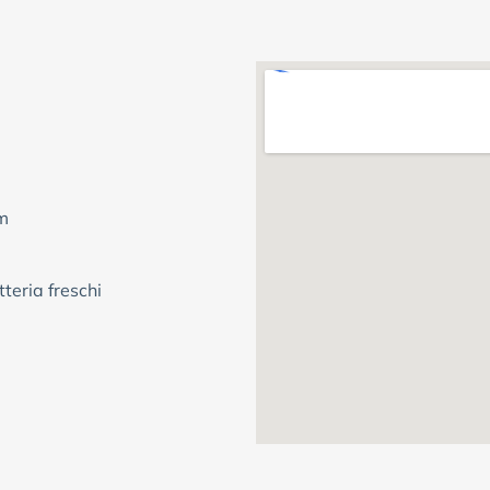
m
teria freschi