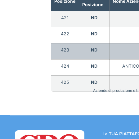
Posizione
Nome Azien
Posizione
421
ND
422
ND
423
ND
424
ND
ANTICO
425
ND
Aziende di produzione e tra
La TUA PIATTAF