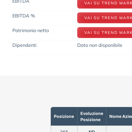
EBITDA
VAI SU TREND MAR
EBITDA %
VAI SU TREND MAR
Patrimonio netto
VAI SU TREND MAR
Dipendenti
Dato non disponibile
Evoluzione
Posizione
Nome Azie
Posizione
368
ND