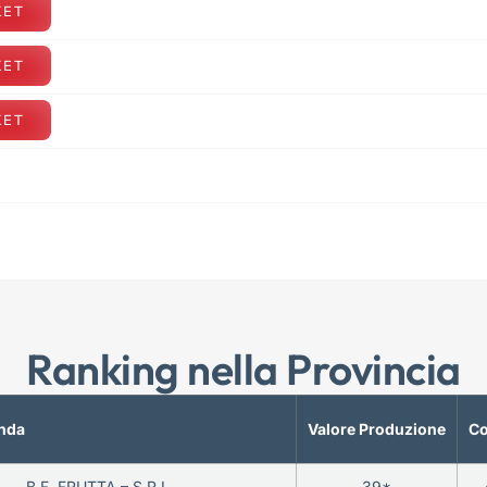
KET
KET
KET
Ranking nella Provincia
nda
Valore Produzione
Co
B.F. FRUTTA – S.R.L.
39*