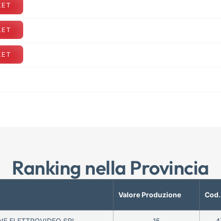
KET
KET
KET
Ranking nella Provincia
Valore Produzione
Cod.
E ELETTROVIDEO SRL
15
4