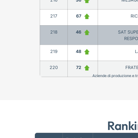
217
67
RIC
218
46
SAT SUPE
RESPO
219
48
L
220
72
FRATE
Aziende di produzione e tra
Ranki