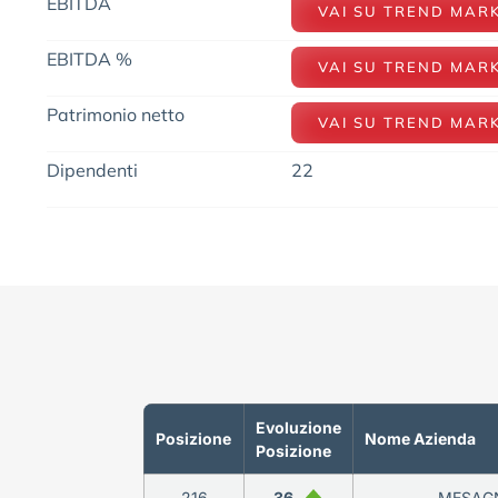
EBITDA
VAI SU TREND MAR
EBITDA %
VAI SU TREND MAR
Patrimonio netto
VAI SU TREND MAR
Dipendenti
22
Evoluzione
Posizione
Nome Azienda
Posizione
216
36
MESAGN