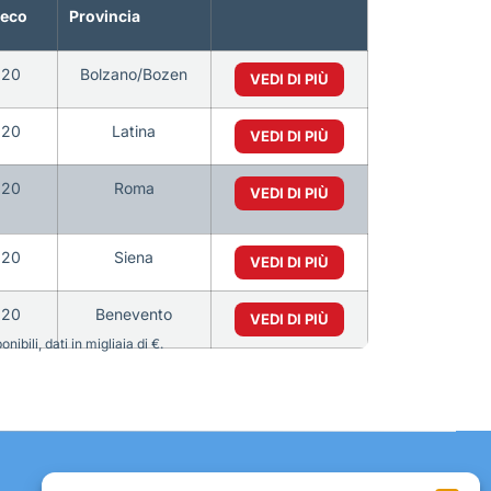
teco
Provincia
120
Bolzano/Bozen
VEDI DI PIÙ
120
Latina
VEDI DI PIÙ
120
Roma
VEDI DI PIÙ
120
Siena
VEDI DI PIÙ
120
Benevento
VEDI DI PIÙ
bili, dati in migliaia di €.