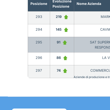
Evoluzione
Posizione
Nome Azienda
Posizione
293
219
MARK
294
145
CAVM
295
91
SAT SUPERM
RESPONS
296
86
LA V
297
74
COMMERCIA
Aziende di produzione e tra