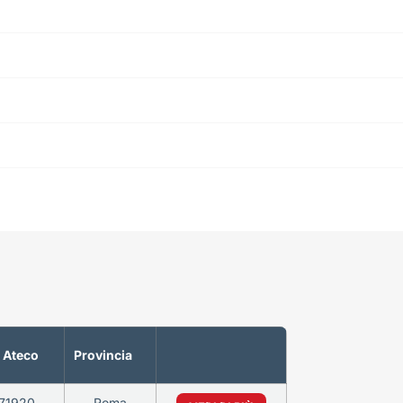
 Ateco
Provincia
71920
Roma