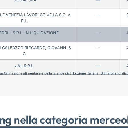
E VENEZIA LAVORI CO.VE.LA S.C. A
—
R.L.
ORI – S.R.L. IN LIQUIDAZIONE
—
DI GALEAZZO RICCARDO, GIOVANNI &
—
C.
JAL S.R.L.
—
sformazione alimentare e della grande distribuzione italiana. Ultimi bilanci disponi
ng nella categoria merceo