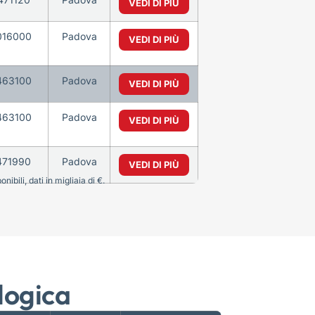
VEDI DI PIÙ
016000
Padova
VEDI DI PIÙ
463100
Padova
VEDI DI PIÙ
463100
Padova
VEDI DI PIÙ
471990
Padova
VEDI DI PIÙ
bili, dati in migliaia di €.
logica