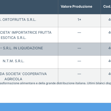
Valore Produzione
Cod.
B. ORTOFRUTTA S.R.L.
1*
4
CIETA’ IMPORTATRICE FRUTTA
—
4
ESOTICA S.R.L.
– S.R.L. IN LIQUIDAZIONE
—
4
N.T.M. S.R.L.
—
4
A SOCIETA’ COOPERATIVA
—
4
AGRICOLA
sformazione alimentare e della grande distribuzione italiana. Ultimi bilanci disponi