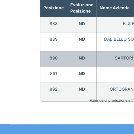
Evoluzione
Posizione
Nome Azienda
Posizione
888
ND
B. & 
889
ND
DAL BELLO SO
890
ND
SARTORI 
891
ND
892
ND
ORTOGRAND
Aziende di produzione e tra