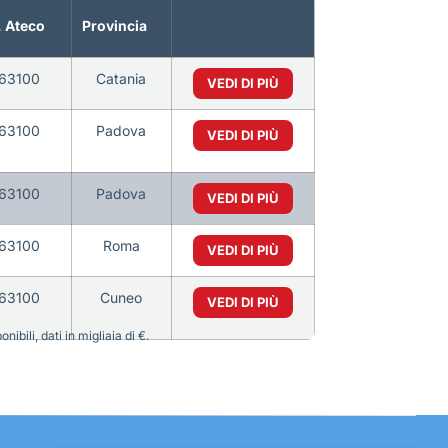
 Ateco
Provincia
63100
Catania
VEDI DI PIÙ
63100
Padova
VEDI DI PIÙ
63100
Padova
VEDI DI PIÙ
63100
Roma
VEDI DI PIÙ
63100
Cuneo
VEDI DI PIÙ
bili, dati in migliaia di €.