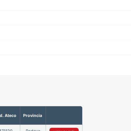
d. Ateco
Provincia
471120
Padova