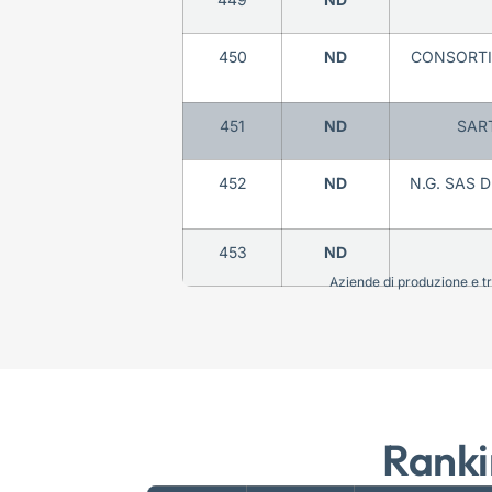
450
ND
CONSORTIL
451
ND
SART
452
ND
N.G. SAS 
453
ND
Aziende di produzione e tra
Ranki