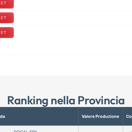
KET
KET
KET
Ranking nella Provincia
nda
Valore Produzione
Co
DOGAL SPA
—