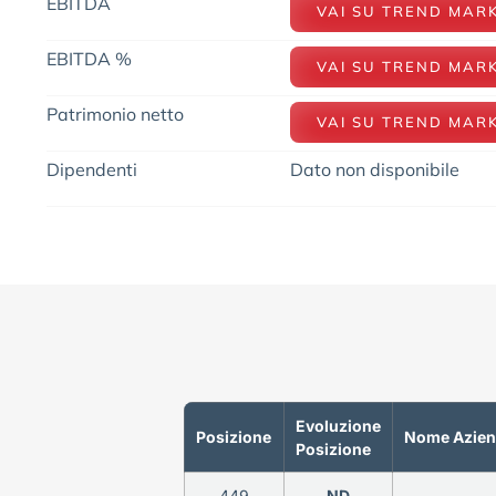
EBITDA
VAI SU TREND MAR
EBITDA %
VAI SU TREND MAR
Patrimonio netto
VAI SU TREND MAR
Dipendenti
Dato non disponibile
Evoluzione
Posizione
Nome Azie
Posizione
449
ND