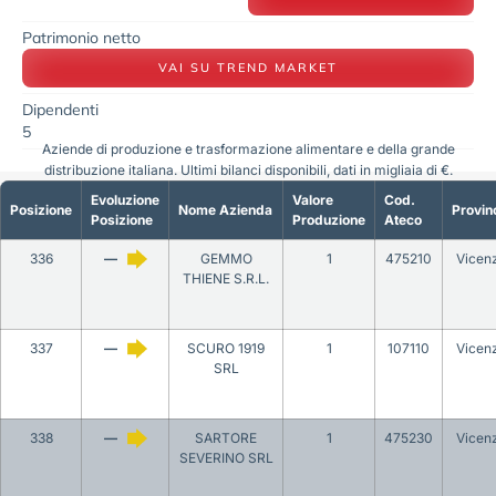
Patrimonio netto
VAI SU TREND MARKET
Dipendenti
5
Aziende di produzione e trasformazione alimentare e della grande
distribuzione italiana. Ultimi bilanci disponibili, dati in migliaia di €.
Evoluzione
Valore
Cod.
Posizione
Nome Azienda
Provin
Posizione
Produzione
Ateco
336
—
GEMMO
1
475210
Vicen
THIENE S.R.L.
337
—
SCURO 1919
1
107110
Vicen
SRL
338
—
SARTORE
1
475230
Vicen
SEVERINO SRL