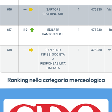
616
—
SARTORE
1
475230
Vi
SEVERINO SRL
617
149
EDILFER
1
475230
R
PANTONI S.R.L.
618
—
SAN ZENO
1
475230
Ve
INFISSI SOCIETA’
A
RESPONSABILITA’
LIMITATA
Ranking nella categoria merceologica