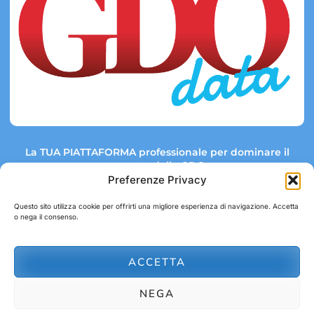
La TUA PIATTAFORMA professionale per dominare il
mercato della GDO.
Preferenze Privacy
Questo sito utilizza cookie per offrirti una migliore esperienza di navigazione. Accetta
o nega il consenso.
Link rapidi:
Contatti:
Tel: +39 051 082 8798
Mappa GDO
Trend Market
E-mail:
ACCETTA
abbonamenti@gdodata.it
Report GDO
NEGA