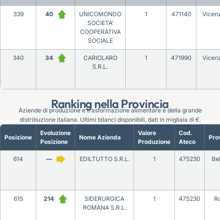
339
40
UNICOMONDO
1
471140
Vicen
SOCIETA’
COOPERATIVA
SOCIALE
340
34
CARIOLARO
1
471990
Vicen
S.R.L.
Ranking nella Provincia
Aziende di produzione e trasformazione alimentare e della grande
distribuzione italiana. Ultimi bilanci disponibili, dati in migliaia di €.
Evoluzione
Valore
Cod.
Posizione
Nome Azienda
Pro
Posizione
Produzione
Ateco
614
—
EDILTUTTO S.R.L.
1
475230
Be
615
214
SIDERURGICA
1
475230
R
ROMANA S.R.L.