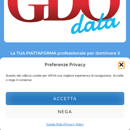
La TUA PIATTAFORMA professionale per dominare il
mercato della GDO.
Preferenze Privacy
Questo sito utilizza cookie per offrirti una migliore esperienza di navigazione. Accetta
o nega il consenso.
Link rapidi:
Contatti:
Tel: +39 051 082 8798
Mappa GDO
Trend Market
E-mail:
ACCETTA
abbonamenti@gdodata.it
Report GDO
NEGA
Privacy Policy
Cookie Policy
Cookie Policy
Privacy Policy
© 2026 GDOData.it - PR Italia Edizioni srl - P.Iva: 03044390353