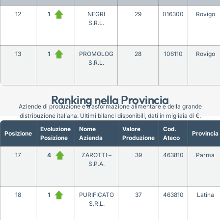
12
1
NEGRI
29
016300
Rovigo
S.R.L.
13
1
PROMOLOG
28
106110
Rovigo
S.R.L.
Ranking nella Provincia
Aziende di produzione e trasformazione alimentare e della grande
distribuzione italiana. Ultimi bilanci disponibili, dati in migliaia di €.
Evoluzione
Nome
Valore
Cod.
Posizione
Provincia
Posizione
Azienda
Produzione
Ateco
17
4
ZAROTTI –
39
463810
Parma
S.P.A.
18
1
PURIFICATO
37
463810
Latina
S.R.L.