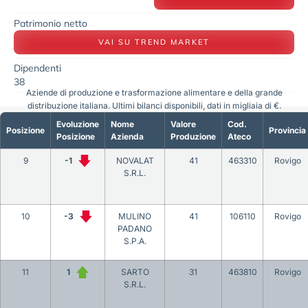
Patrimonio netto
VAI SU TREND MARKET
Dipendenti
38
Aziende di produzione e trasformazione alimentare e della grande
distribuzione italiana. Ultimi bilanci disponibili, dati in migliaia di €.
Evoluzione
Nome
Valore
Cod.
Posizione
Provincia
Posizione
Azienda
Produzione
Ateco
9
-1
NOVALAT
41
463310
Rovigo
S.R.L.
10
-3
MULINO
41
106110
Rovigo
PADANO
S.P.A.
11
1
SARTO
31
463810
Rovigo
S.R.L.