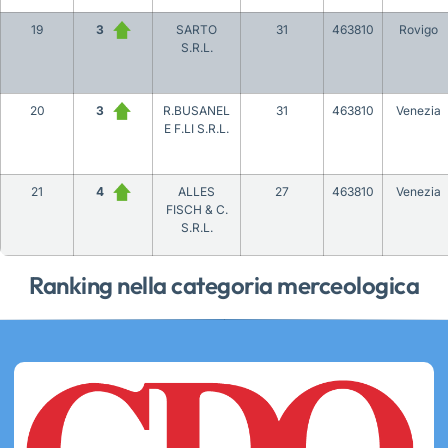
19
3
SARTO
31
463810
Rovigo
S.R.L.
20
3
R.BUSANEL
31
463810
Venezia
E F.LI S.R.L.
21
4
ALLES
27
463810
Venezia
FISCH & C.
S.R.L.
Ranking nella categoria merceologica