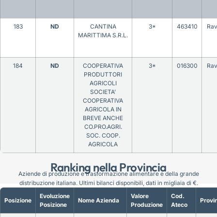
183
ND
CANTINA
3*
463410
Ra
MARITTIMA S.R.L.
184
ND
COOPERATIVA
3*
016300
Ra
PRODUTTORI
AGRICOLI
SOCIETA’
COOPERATIVA
AGRICOLA IN
BREVE ANCHE
CO.PRO.AGRI.
SOC. COOP.
AGRICOLA
Ranking nella Provincia
Aziende di produzione e trasformazione alimentare e della grande
distribuzione italiana. Ultimi bilanci disponibili, dati in migliaia di €.
Evoluzione
Valore
Cod.
Posizione
Nome Azienda
Provi
Posizione
Produzione
Ateco