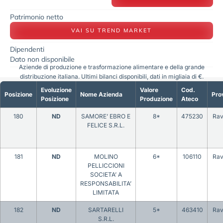
Patrimonio netto
VAI SU TREND MARKET
Dipendenti
Dato non disponibile
Aziende di produzione e trasformazione alimentare e della grande
distribuzione italiana. Ultimi bilanci disponibili, dati in migliaia di €.
Evoluzione
Valore
Cod.
Posizione
Nome Azienda
Pro
Posizione
Produzione
Ateco
180
ND
SAMORE’ EBRO E
8*
475230
Ra
FELICE S.R.L.
181
ND
MOLINO
6*
106110
Ra
PELLICCIONI
SOCIETA’ A
RESPONSABILITA’
LIMITATA
182
ND
SARTARELLI
5*
463410
Ra
S.R.L.