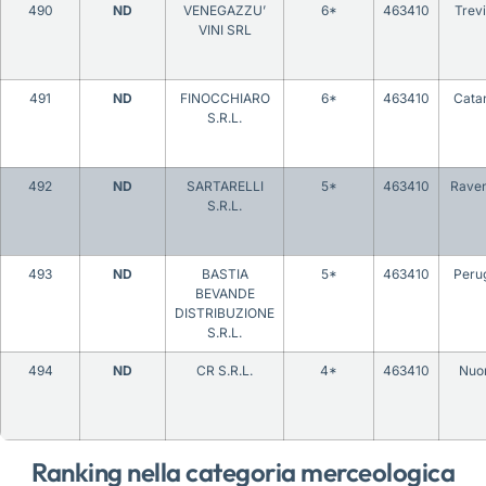
490
ND
VENEGAZZU’
6*
463410
Trev
VINI SRL
491
ND
FINOCCHIARO
6*
463410
Cata
S.R.L.
492
ND
SARTARELLI
5*
463410
Rave
S.R.L.
493
ND
BASTIA
5*
463410
Peru
BEVANDE
DISTRIBUZIONE
S.R.L.
494
ND
CR S.R.L.
4*
463410
Nuo
Ranking nella categoria merceologica