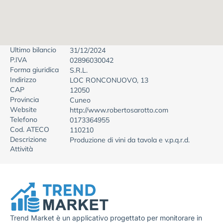
Ultimo bilancio
31/12/2024
P.IVA
02896030042
Forma giuridica
S.R.L.
Indirizzo
LOC RONCONUOVO, 13
CAP
12050
Provincia
Cuneo
Website
http://www.robertosarotto.com
Telefono
0173364955
Cod. ATECO
110210
Descrizione
Produzione di vini da tavola e v.p.q.r.d.
Attività
Trend Market è un applicativo progettato per monitorare in