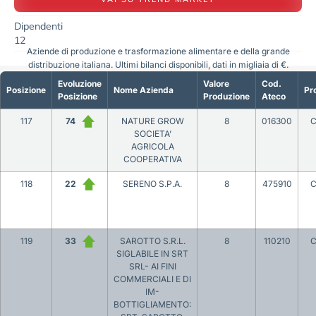
Dipendenti
12
Aziende di produzione e trasformazione alimentare e della grande
distribuzione italiana. Ultimi bilanci disponibili, dati in migliaia di €.
Evoluzione
Valore
Cod.
Posizione
Nome Azienda
Pr
Posizione
Produzione
Ateco
117
74
NATURE GROW
8
016300
C
SOCIETA’
AGRICOLA
COOPERATIVA
118
22
SERENO S.P.A.
8
475910
C
119
33
SAROTTO S.R.L.
8
110210
C
SIGLABILE IN SRT
SRL- AI FINI
COMMERCIALI E DI
IM-
BOTTIGLIAMENTO: