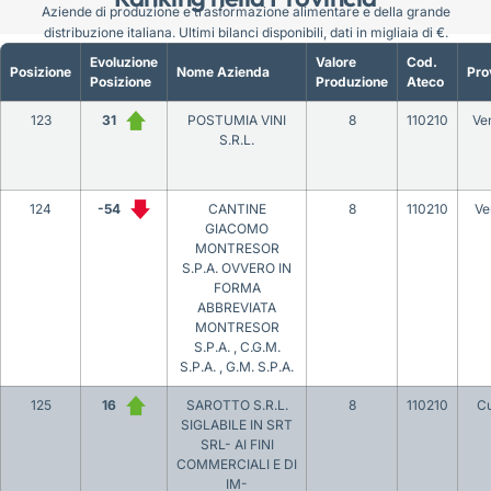
Aziende di produzione e trasformazione alimentare e della grande
distribuzione italiana. Ultimi bilanci disponibili, dati in migliaia di €.
Evoluzione
Valore
Cod.
Posizione
Nome Azienda
Pro
Posizione
Produzione
Ateco
123
31
POSTUMIA VINI
8
110210
Ve
S.R.L.
124
-54
CANTINE
8
110210
Ve
GIACOMO
MONTRESOR
S.P.A. OVVERO IN
FORMA
ABBREVIATA
MONTRESOR
S.P.A. , C.G.M.
S.P.A. , G.M. S.P.A.
125
16
SAROTTO S.R.L.
8
110210
C
SIGLABILE IN SRT
SRL- AI FINI
COMMERCIALI E DI
IM-