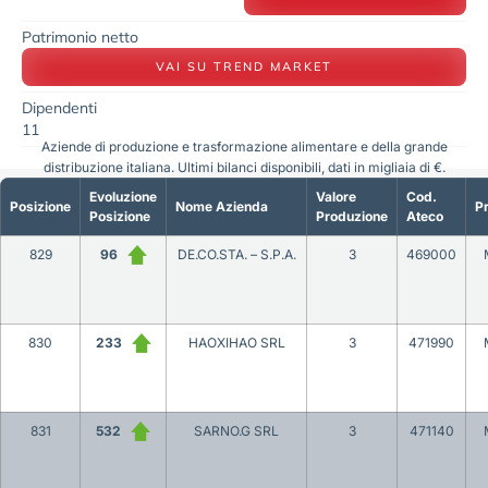
Patrimonio netto
VAI SU TREND MARKET
Dipendenti
11
Aziende di produzione e trasformazione alimentare e della grande
distribuzione italiana. Ultimi bilanci disponibili, dati in migliaia di €.
Evoluzione
Valore
Cod.
Posizione
Nome Azienda
Pr
Posizione
Produzione
Ateco
829
96
DE.CO.STA. – S.P.A.
3
469000
830
233
HAOXIHAO SRL
3
471990
831
532
SARNO.G SRL
3
471140