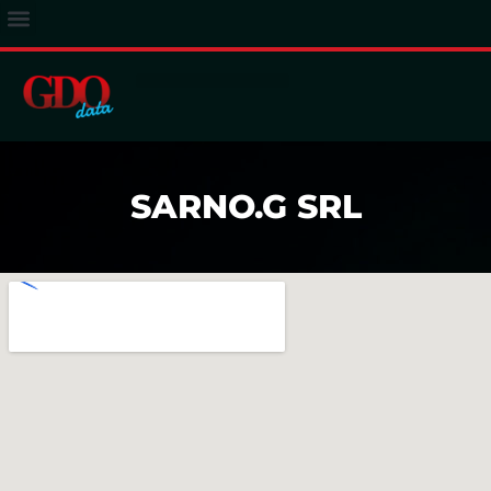
ACCESSO ABBONATI
SARNO.G SRL