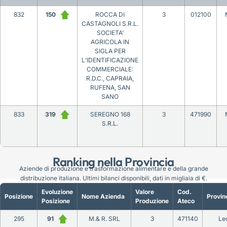
832
150
ROCCA DI
3
012100
CASTAGNOLI S.R.L.
SOCIETA’
AGRICOLA IN
SIGLA PER
L’IDENTIFICAZIONE
COMMERCIALE:
R.D.C., CAPRAIA,
RUFENA, SAN
SANO
833
319
SEREGNO 168
3
471990
S.R.L.
Ranking nella Provincia
Aziende di produzione e trasformazione alimentare e della grande
distribuzione italiana. Ultimi bilanci disponibili, dati in migliaia di €.
Evoluzione
Valore
Cod.
Posizione
Nome Azienda
Provin
Posizione
Produzione
Ateco
295
91
M.& R. SRL
3
471140
Le