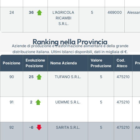
24
36
L’AGRICOLA
5
469000
Alessa
RICAMBI
S.R.L.
Ranking nella Provincia
Aziende di produzione e trasformazione alimentare e della grande
distribuzione italiana. Ultimi bilanci disponibili, dati in migliaia di €.
Evoluzione
Valore
Cod.
Posizione
Nome Azienda
Pr
Posizione
Produzione
Ateco
90
25
TUFANO S.R.L.
5
475210
91
2
UEMME S.R.L.
5
475210
92
-6
SARITA S.R.L.
5
475210
Al