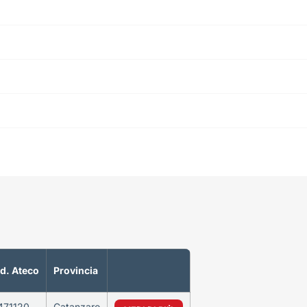
d. Ateco
Provincia
471120
Catanzaro