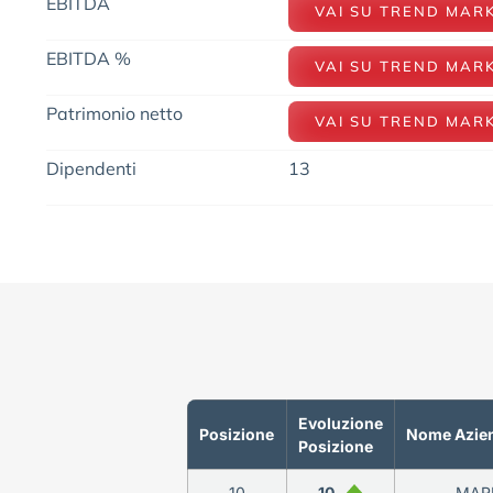
EBITDA
VAI SU TREND MAR
EBITDA %
VAI SU TREND MAR
Patrimonio netto
VAI SU TREND MAR
Dipendenti
13
Evoluzione
Posizione
Nome Azie
Posizione
10
10
MARK