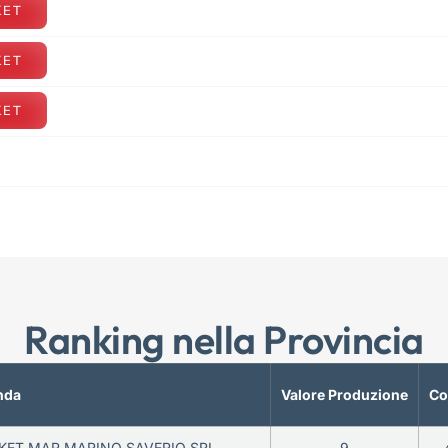
KET
KET
KET
Ranking nella Provincia
nda
Valore Produzione
Co
ET MAR MARINO SAVERIO SRL
9