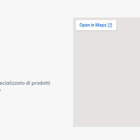
C
cializzato di prodotti
o