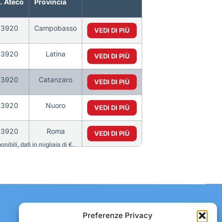
. Ateco
Provincia
63920
Campobasso
VEDI DI PIÙ
63920
Latina
VEDI DI PIÙ
63920
Catanzaro
VEDI DI PIÙ
63920
Nuoro
VEDI DI PIÙ
63920
Roma
VEDI DI PIÙ
bili, dati in migliaia di €.
Contatti:
Preferenze Privacy