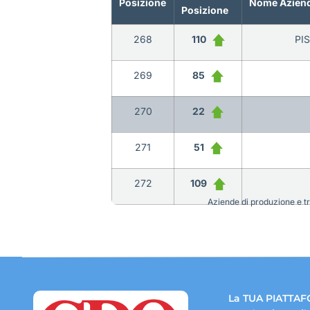
Posizione
Nome Azien
Posizione
268
110
PIS
269
85
270
22
271
51
272
109
Aziende di produzione e tra
La TUA PIATTAF