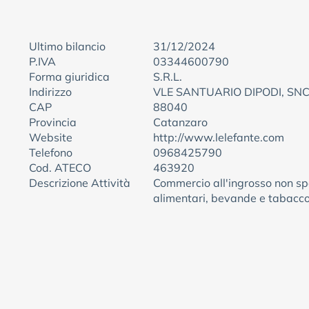
Ultimo bilancio
31/12/2024
P.IVA
03344600790
Forma giuridica
S.R.L.
Indirizzo
VLE SANTUARIO DIPODI, SN
CAP
88040
Provincia
Catanzaro
Website
http://www.lelefante.com
Telefono
0968425790
Cod. ATECO
463920
Descrizione Attività
Commercio all'ingrosso non spe
alimentari, bevande e tabacc