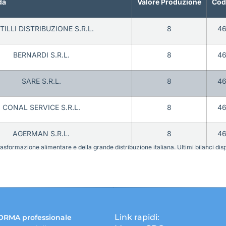
da
Valore Produzione
Cod
TILLI DISTRIBUZIONE S.R.L.
8
4
BERNARDI S.R.L.
8
4
SARE S.R.L.
8
4
CONAL SERVICE S.R.L.
8
4
AGERMAN S.R.L.
8
4
sformazione alimentare e della grande distribuzione italiana. Ultimi bilanci disponi
Link rapidi:
ORMA professionale