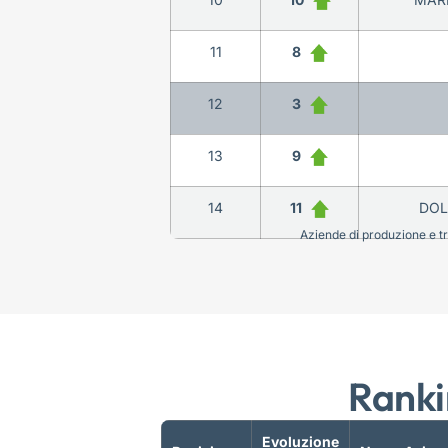
11
8
12
3
13
9
14
11
DOL
Aziende di produzione e tra
Ranki
Evoluzione