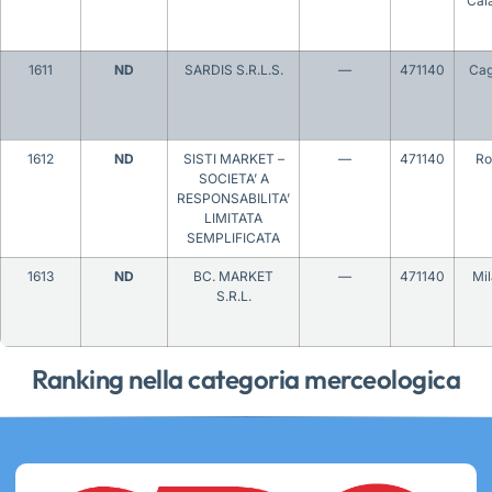
Cal
1611
ND
SARDIS S.R.L.S.
—
471140
Cag
1612
ND
SISTI MARKET –
—
471140
R
SOCIETA’ A
RESPONSABILITA’
LIMITATA
SEMPLIFICATA
1613
ND
BC. MARKET
—
471140
Mi
S.R.L.
Ranking nella categoria merceologica