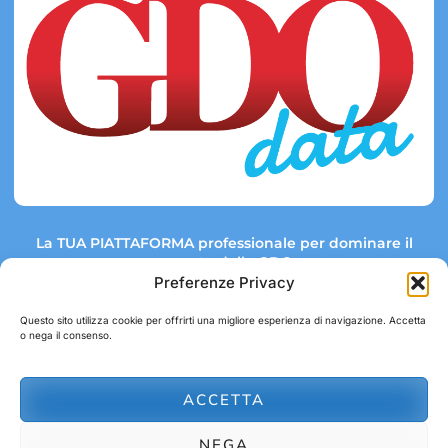
La TUA PIATTAFORMA professionale per dominare il
mercato della GDO.
Preferenze Privacy
Questo sito utilizza cookie per offrirti una migliore esperienza di navigazione. Accetta
o nega il consenso.
Link rapidi:
Contatti:
Tel: +39 051 082 8798
Mappa GDO
Trend Market
E-mail:
ACCETTA
abbonamenti@gdodata.it
Report GDO
NEGA