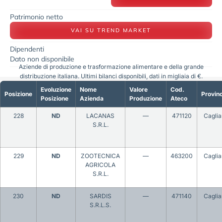
Patrimonio netto
VAI SU TREND MARKET
Dipendenti
Dato non disponibile
Aziende di produzione e trasformazione alimentare e della grande
distribuzione italiana. Ultimi bilanci disponibili, dati in migliaia di €.
Evoluzione
Nome
Valore
Cod.
Posizione
Provinc
Posizione
Azienda
Produzione
Ateco
228
ND
LACANAS
—
471120
Caglia
S.R.L.
229
ND
ZOOTECNICA
—
463200
Caglia
AGRICOLA
S.R.L.
230
ND
SARDIS
—
471140
Caglia
S.R.L.S.