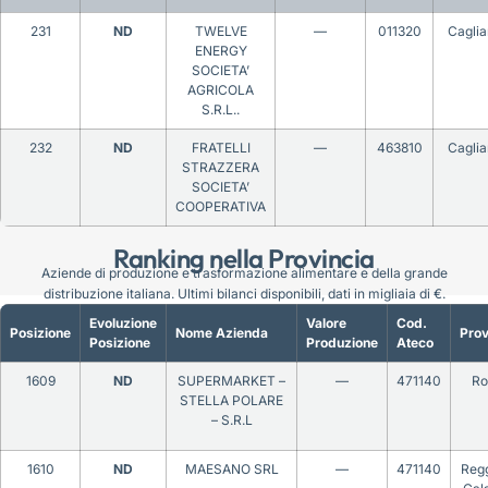
231
ND
TWELVE
—
011320
Caglia
ENERGY
SOCIETA’
AGRICOLA
S.R.L..
232
ND
FRATELLI
—
463810
Caglia
STRAZZERA
SOCIETA’
COOPERATIVA
Ranking nella Provincia
Aziende di produzione e trasformazione alimentare e della grande
distribuzione italiana. Ultimi bilanci disponibili, dati in migliaia di €.
Evoluzione
Valore
Cod.
Posizione
Nome Azienda
Prov
Posizione
Produzione
Ateco
1609
ND
SUPERMARKET –
—
471140
R
STELLA POLARE
– S.R.L
1610
ND
MAESANO SRL
—
471140
Regg